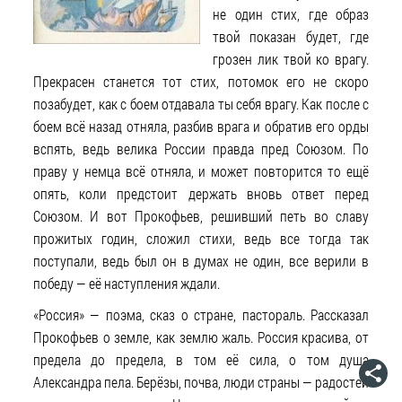
не один стих, где образ
твой показан будет, где
грозен лик твой ко врагу.
Прекрасен станется тот стих, потомок его не скоро
позабудет, как с боем отдавала ты себя врагу. Как после с
боем всё назад отняла, разбив врага и обратив его орды
вспять, ведь велика России правда пред Союзом. По
праву у немца всё отняла, и может повторится то ещё
опять, коли предстоит держать вновь ответ перед
Союзом. И вот Прокофьев, решивший петь во славу
прожитых годин, сложил стихи, ведь все тогда так
поступали, ведь был он в думах не один, все верили в
победу — её наступления ждали.
«Россия» — поэма, сказ о стране, пастораль. Рассказал
Прокофьев о земле, как землю жаль. Россия красива, от
предела до предела, в том её сила, о том душа
Александра пела. Берёзы, почва, люди страны — радостей