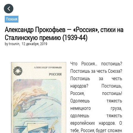
HOME
Поэзия
Александр Прокофьев — «Россия», стихи на
CATEGORIES
Сталинскую премию (1939-44)
by
trounin,
12 декабря, 2019
GO TO
Что Россия… постоишь?
VISIT WEBSITE
Постоишь за честь Союза?
Постоишь за честь
народов? Постоишь,
Россия, постоишь!
Одолеешь тяжесть
немецкого груза,
одолеешь тяжесть
европейских народов. О
тебе, Россия, будет сложен