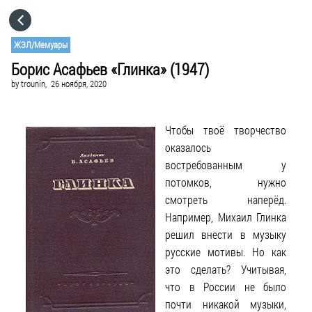
HOME
ЖЗЛ/Мемуары
Борис Асафьев «Глинка» (1947)
CATEGORIES
by
trounin,
26 ноября, 2020
GO TO
Чтобы твоё творчество
оказалось
VISIT WEBSITE
востребованным у
потомков, нужно
смотреть наперёд.
Например, Михаил Глинка
решил внести в музыку
русские мотивы. Но как
это сделать? Учитывая,
что в России не было
почти никакой музыки,