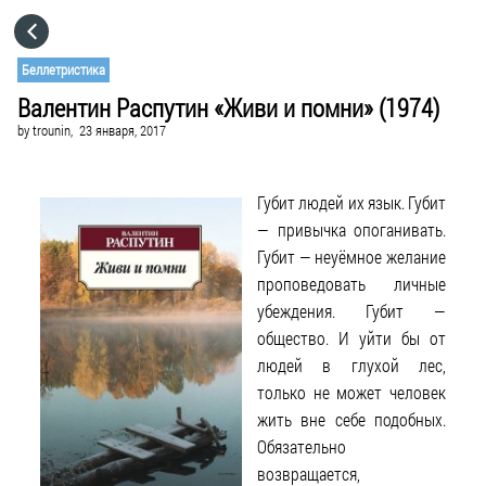
HOME
Беллетристика
Валентин Распутин «Живи и помни» (1974)
CATEGORIES
by
trounin,
23 января, 2017
GO TO
Губит людей их язык. Губит
— привычка опоганивать.
VISIT WEBSITE
Губит — неуёмное желание
проповедовать личные
убеждения. Губит —
общество. И уйти бы от
людей в глухой лес,
только не может человек
жить вне себе подобных.
Обязательно
возвращается,