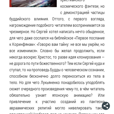
космического фэнтези, но
с демонстрацией частицы
буддийского влияния. Оттого, с первого взгляда,
нагромождение подобного читателем воспринимается за
чрезмерное. Но Сергей хотел написать нечто обыденное,
для чего даже сослался на библейское «Первое послание
к Коринфянам»: «Говорю вам тайну: не все мы умрём, но
все изменимся». Словно бы желал продолжить, если
некогда воскрес Христос, то разве идея клонирования —
не дорога по пути божественного? Тем если Сергей куда и
ступал, то на проповедь Будды о человеческом сознании,
способном бесконечно долго переноситься из тела в
тело. Но для чего Лукьяненко понадобилось уподоблять
сюжет очередного произведения чему-то, в чём читатель
обязательно узнает японскую анимацию? Или
привлечение к участию созданий из пантеона
авраамических религий могло нивелировать такое