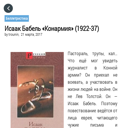
HOME
Беллетристика
Исаак Бабель «Конармия» (1922-37)
CATEGORIES
by
trounin,
21 марта, 2017
GO TO
Пастораль, трупы, кал…
Что ещё мог увидеть
VISIT WEBSITE
журналист в Конной
армии? Он приехал не
воевать, а участвовать в
жизни людей на войне. Он
не Лев Толстой. Он —
Исаак Бабель. Поэтому
повествование ведётся от
лица еврея, читающего
чужие письма и