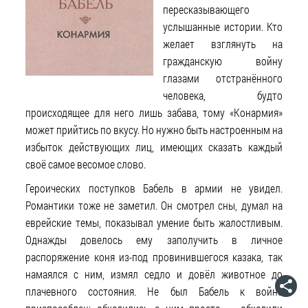
пересказывающего
услышанные истории. Кто
желает взглянуть на
гражданскую войну
глазами отстранённого
человека, будто
происходящее для него лишь забава, тому «Конармия»
может прийтись по вкусу. Но нужно быть настроенным на
избыток действующих лиц, имеющих сказать каждый
своё самое весомое слово.
Героических поступков Бабель в армии не увидел.
Романтики тоже не заметил. Он смотрел сны, думал на
еврейские темы, показывал умение быть жалостливым.
Однажды довелось ему заполучить в личное
распоряжение коня из-под провинившегося казака, так
намаялся с ним, измял седло и довёл животное до
плачевного состояния. Не был Бабель к войне