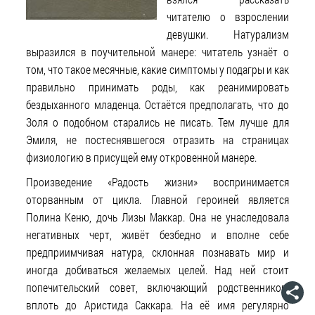
читателю о взрослении
девушки. Натурализм
выразился в поучительной манере: читатель узнаёт о
том, что такое месячные, какие симптомы у подагры и как
правильно принимать роды, как реанимировать
бездыханного младенца. Остаётся предполагать, что до
Золя о подобном старались не писать. Тем лучше для
Эмиля, не постеснявшегося отразить на страницах
физиологию в присущей ему откровенной манере.
Произведение «Радость жизни» воспринимается
оторванным от цикла. Главной героиней является
Полина Кеню, дочь Лизы Маккар. Она не унаследовала
негативных черт, живёт безбедно и вполне себе
предприимчивая натура, склонная познавать мир и
иногда добиваться желаемых целей. Над ней стоит
попечительский совет, включающий родственников,
вплоть до Аристида Саккара. На её имя регулярно