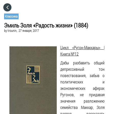
HOME
Классика
Эмиль Золя «Радость жизни» (1884)
CATEGORIES
by
trounin,
27 января, 2017
GO TO
Цикл «Ругон-Маккары» |
Книга №12
VISIT WEBSITE
Дабы разбавить общий
депрессивный тон
повествования, забыв о
политических и
экономических аферах
Ругонов, не придавая
значения разложению
семейства Маккар, Золя
взялся рассказать