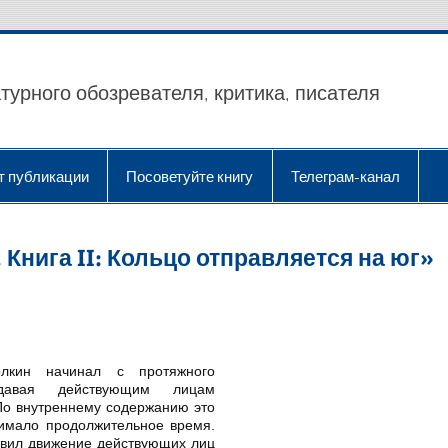
турного обозревателя, критика, писателя
т публикации
Посоветуйте книгу
Телеграм-канал
Книга II: Кольцо отправляется на юг»
олкин начинал с протяжного
 давая действующим лицам
По внутреннему содержанию это
нимало продолжительное время.
овил движение действующих лиц