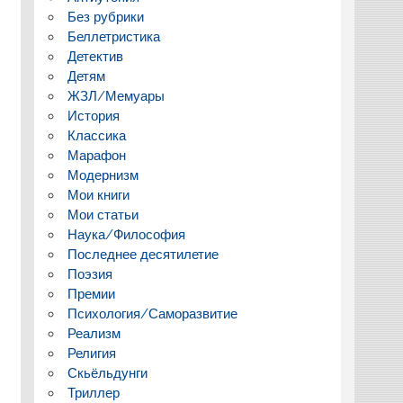
Без рубрики
Беллетристика
Детектив
Детям
ЖЗЛ/Мемуары
История
Классика
Марафон
Модернизм
Мои книги
Мои статьи
Наука/Философия
Последнее десятилетие
Поэзия
Премии
Психология/Саморазвитие
Реализм
Религия
Скьёльдунги
Триллер