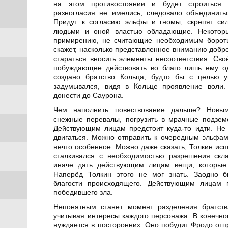
на этом противостоянии и будет строиться 
разногласия не имелись, следовало объединить
Придут к согласию эльфы и гномы, скрепят си
людьми и оной властью обладающие. Некоторы
примирению, не считающие необходимым боротьс
скажет, насколько представленное вниманию добро
стараться вносить элементы несоответствия. Сво
побуждающее действовать во благо лишь ему од
создано братство Кольца, будто бы с целью у
задумывался, видя в Кольце проявление воли.
донести до Саурона.
Чем наполнить повествование дальше? Новым
снежные перевалы, погрузить в мрачные подзем
Действующим лицам предстоит куда-то идти. Не 
двигаться. Можно отправить к очередным эльфам
нечто особенное. Можно даже сказать, Толкин исп
сталкивался с необходимостью разрешения скл
иначе дать действующим лицам вещи, которые
Наперёд Толкин этого не мог знать. Заодно б
благости происходящего. Действующим лицам 
победившего зла.
Непонятным станет момент разделения братств
учитывая интересы каждого персонажа. В конечно
нуждается в посторонних. Оно побудит Фродо отп