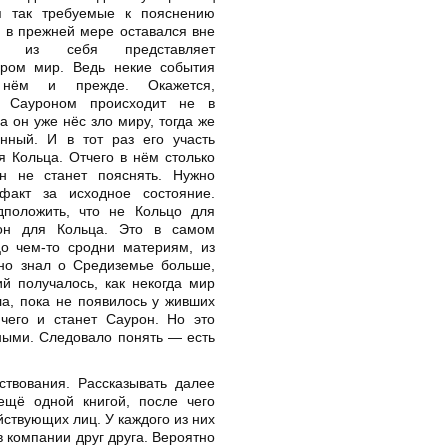
я так требуемые к пояснению
 в прежней мере оставался вне
о из себя представляет
ром мир. Ведь некие события
 нём и прежде. Окажется,
с Сауроном происходит не в
а он уже нёс зло миру, тогда же
енный. И в тот раз его участь
 Кольца. Отчего в нём столько
н не станет пояснять. Нужно
факт за исходное состояние.
положить, что не Кольцо для
он для Кольца. Это в самом
о чем-то сродни материям, из
вно знал о Средиземье больше,
й получалось, как некогда мир
а, пока не появилось у живших
чего и станет Саурон. Но это
ными. Следовало понять — есть
твования. Рассказывать далее
ещё одной книгой, после чего
йствующих лиц. У каждого из них
в компании друг друга. Вероятно