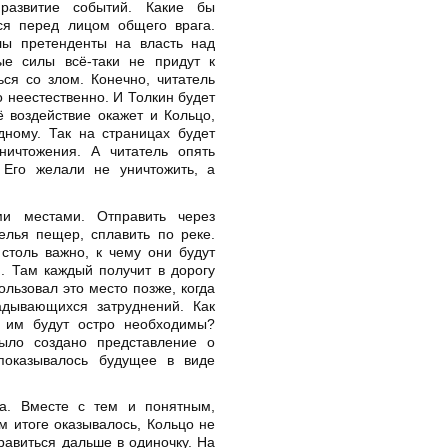
развитие событий. Какие бы
ся перед лицом общего врага.
лы претенденты на власть над
е силы всё-таки не придут к
я со злом. Конечно, читатель
 неестественно. И Толкин будет
ё воздействие окажет и Кольцо,
ному. Так на страницах будет
ничтожения. А читатель опять
 Его желали не уничтожить, а
и местами. Отправить через
елья пещер, сплавить по реке.
столь важно, к чему они будут
. Там каждый получит в дорогу
ользовал это место позже, когда
адывающихся затруднений. Как
 им будут остро необходимы?
ыло создано представление о
показывалось будущее в виде
а. Вместе с тем и понятным,
м итоге оказывалось, Кольцо не
равиться дальше в одиночку. На