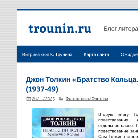
Перейти
к
содержимому
trounin.ru
Блог литера
Витрина книг К. Трунина
Карта сайта
Ожидае
Джон Толкин «Братство Кольца. 
(1937-49)
26/11/2025
Фантастика/Фэнтези
Вторую книгу Т
повествования,
отдельное слово. 
повествование за
Сам Толкин остан