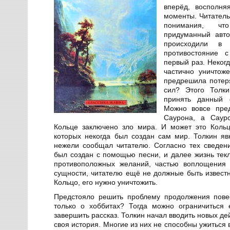
вперёд, восполня
моменты. Читатель
понимания, чт
придуманный авто
происходили в
противостояние 
первый раз. Некогд
частично уничтож
предрешила потеря
сил? Этого Толки
принять данный 
Можно вовсе пред
Саурона, а Саур
Кольце заключено зло мира. И может это Кольц
которых некогда был создан сам мир. Толкин я
нежели сообщал читателю. Согласно тех сведени
был создан с помощью песни, и далее жизнь текл
противоположных желаний, частью воплощения 
сущности, читателю ещё не должные быть извест
Кольцо, его нужно уничтожить.
Предстояло решить проблему продолжения повес
только о хоббитах? Тогда можно ограничиться 
завершить рассказ. Толкин начал вводить новых де
своя история. Многие из них не способны ужиться 