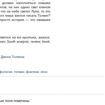
» должен наполняться новыми
итов, на них одних свет клином
что на небе светит Луна, то это
ого мира взялся писать Толкин?
 просто история — это ожившее
яется на юг критика, анализ,
es South analysis, review, book,
а Джона Толкина
фология
,
толкин
,
фэнтези
,
эпос
ые поля помечены
*