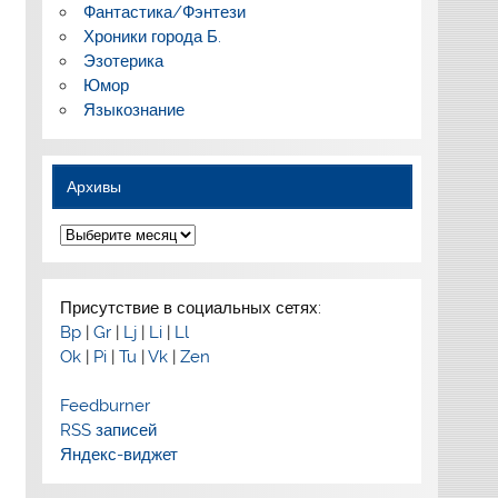
Фантастика/Фэнтези
Хроники города Б.
Эзотерика
Юмор
Языкознание
Архивы
Архивы
Присутствие в социальных сетях:
Bp
|
Gr
|
Lj
|
Li
|
Ll
Ok
|
Pi
|
Tu
|
Vk
|
Zen
Feedburner
RSS записей
Яндекс-виджет