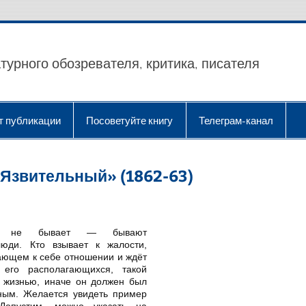
турного обозревателя, критика, писателя
т публикации
Посоветуйте книгу
Телеграм-канал
«Язвительный» (1862-63)
ён не бывает — бывают
юди. Кто взывает к жалости,
ающем к себе отношении и ждёт
 его располагающихся, такой
 жизнью, иначе он должен был
ным. Желается увидеть пример
Допустим, можно указать на