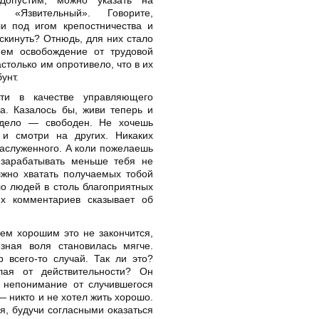
а «Язвительный». Говорите,
ли под игом крепостничества и
 скинуть? Отнюдь, для них стало
ем освобождение от трудовой
столько им опротивело, что в их
унт.
ти в качестве управляющего
а. Казалось бы, живи теперь и
 дело — свободен. Не хочешь
и смотри на других. Никаких
заслуженного. А коли пожелаешь
 зарабатывать меньше тебя не
олжно хватать получаемых тобой
ло людей в столь благоприятных
их комментариев сказывает об
чем хорошим это не закончится,
зная воля становилась мягче.
 всего-то случай. Так ли это?
лая от действительности? Он
я непонимание от случившегося
— никто и не хотел жить хорошо.
я, будучи согласными оказаться