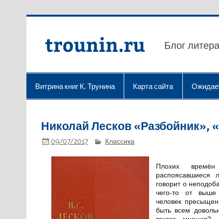
Перейти
к
содержимому
trounin.ru
Блог литера
Витрина книг К. Трунина
Карта сайта
Ожидае
Николай Лесков «Разбойник», 
09/07/2017
Классика
Плохих врем
распоясавшиеся л
говорит о неподоб
чего-то от выше
человек пресыщен
быть всем доволь
такого мнения? 