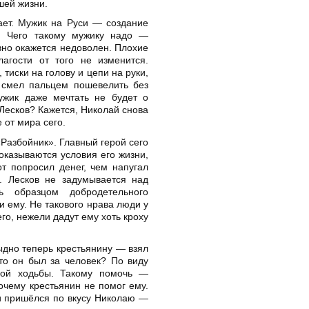
шей жизни.
ает. Мужик на Руси — создание
. Чего такому мужику надо —
вно окажется недоволен. Плохие
гости от того не изменится.
 тиски на голову и цепи на руки,
смел пальцем пошевелить без
мужик даже мечтать не будет о
 Лесков? Кажется, Николай снова
 от мира сего.
Разбойник». Главный герой сего
оказываются условия его жизни,
от попросил денег, чем напугал
е. Лесков не задумывается над
ь образцом добродетельного
и ему. Не такового нрава люди у
го, нежели дадут ему хоть кроху
ыдно теперь крестьянину — взял
что он был за человек? По виду
ной ходьбы. Такому помочь —
почему крестьянин не помог ему.
 и пришёлся по вкусу Николаю —