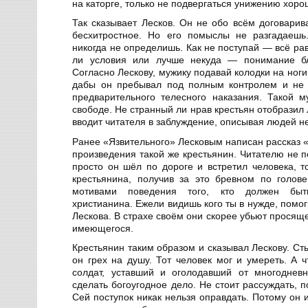
на каторге, только не подвергаться унижению хоро
Так сказывает Лесков. Он не обо всём договарив
бесхитростное. Но его помыслы не разгадаешь
никогда не определишь. Как не поступай — всё ра
ли условия или лучше некуда — понимание бла
Согласно Лескову, мужику подавай колодки на ноги,
дабы он пребывал под полным контролем и не 
предварительного телесного наказания. Такой 
свободе. Не странный ли нрав крестьян отобразил
вводит читателя в заблуждение, описывая людей не
Ранее «Язвительного» Лесковым написан рассказ «
произведения такой же крестьянин. Читателю не п
просто он шёл по дороге и встретил человека, т
крестьянина, получив за это бревном по голов
мотивами поведения того, кто должен быт
христианина. Ежели видишь кого ты в нужде, помог
Лескова. В страхе своём они скорее убьют просяще
имеющегося.
Крестьянин таким образом и сказывал Лескову. Ст
он грех на душу. Тот человек мог и умереть. А 
солдат, уставший и оголодавший от многоднев
сделать богоугодное дело. Не стоит рассуждать, 
Сей поступок никак нельзя оправдать. Потому он