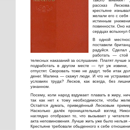
рассказ Лесков
крестьяне изныва
желали его с себя
истинным унижени
повинности. Оно на
сердцах вспыхнул б
В одной местнос
поставили британц
радуйся. Сделал
работать — стой 
телесных наказаний за ослушание. Платят лучше 
подработать в другом месте — тут уж извини,
отпустят. Своровать тоже не дадут, тебе итак д
денег. Малина — скажут люди. И что не устраива
условиях труда? Лесков, как всегда, без лишн
узнанном.
Посему, коли народ вздумает плавать в жиру, ни
так как нет к тому необходимости, чтобы желе
Остаётся думать, приведённый Лесковым пример
Насколько далёк проницательный взгляд Нико
наглядно отобразил то, что вызывает у читател
акта неповиновения. Лучше жить уже было нельзя 
Крестьяне требовали обыденного к себе отношени