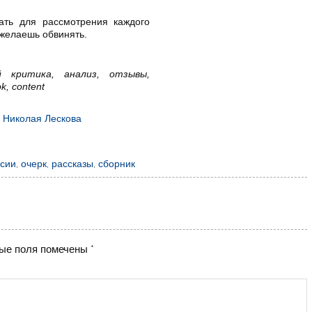
.
ать для рассмотрения каждого
 желаешь обвинять.
й критика, анализ, отзывы,
ok, content
а Николая Лескова
ссии
,
очерк
,
рассказы
,
сборник
ые поля помечены
*