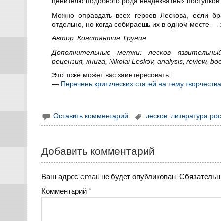
ценителю подобного рода неадекватных поступков
Можно оправдать всех героев Лескова, если бр
отдельно, но когда собираешь их в одном месте —
Автор: Константин Трунин
Дополнительные метки: лесков язвительны
рецензия, книга, Nikolai Leskov, analysis, review, bo
Это тоже может вас заинтересовать:
—
Перечень критических статей на тему творчеств
Оставить комментарий
лесков
,
литература ро
Добавить комментарий
Ваш адрес email не будет опубликован.
Обязательн
Комментарий
*