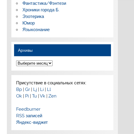
Фантастика/Фэнтези
Хроники города Б.
Эзотерика
Юмор
Языкознание
Архивы
Архивы
Присутствие в социальных сетях:
Bp
|
Gr
|
Lj
|
Li
|
Ll
Ok
|
Pi
|
Tu
|
Vk
|
Zen
Feedburner
RSS записей
Яндекс-виджет