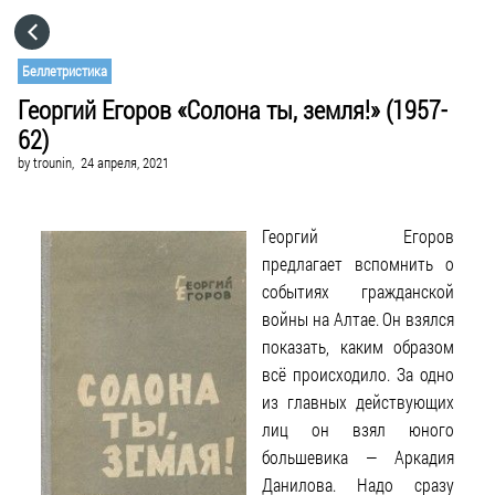
HOME
Беллетристика
Георгий Егоров «Солона ты, земля!» (1957-
CATEGORIES
62)
by
trounin,
24 апреля, 2021
GO TO
Георгий Егоров
VISIT WEBSITE
предлагает вспомнить о
событиях гражданской
войны на Алтае. Он взялся
показать, каким образом
всё происходило. За одно
из главных действующих
лиц он взял юного
большевика — Аркадия
Данилова. Надо сразу