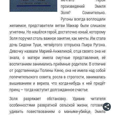
произведений Эмиля
Золя? Сомнительно.
Ругоны всегда воплощали
желаемое, представители ветви Маккар были слишком
угнетены. Но нашёлся герой, достаточно юный, которому
Золя поручил столь важное занятие, как мечты. Им стала
дочь Сидони Туше, четвёртого отпрыска Пьера Ругона.
Девочку назвали Марией-Анжеликой, отца своего она не
знала, о матери имела смутные представления, её
воспитанием занимались приёмные родители. В отличие
от родственницы Полины Кеню, она не имела над собой
попечительского совета, росла в строгости, занималась
вышиванием и верила, что когда-нибудь к ней придёт
принц — тогда наступит долгожданное счастье.
Золя разряжает обстановку. Удивив читателя
особенностями развратной сельской жизни, готовясь
удивить повествованием о маньяке-убийце, Эмиль