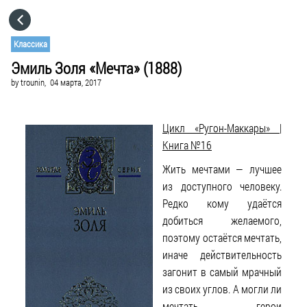
HOME
Классика
Эмиль Золя «Мечта» (1888)
CATEGORIES
by
trounin,
04 марта, 2017
GO TO
Цикл «Ругон-Маккары» |
Книга №16
VISIT WEBSITE
Жить мечтами — лучшее
из доступного человеку.
Редко кому удаётся
добиться желаемого,
поэтому остаётся мечтать,
иначе действительность
загонит в самый мрачный
из своих углов. А могли ли
мечтать герои