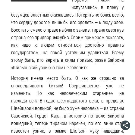
испугавшись, в плену у
безумцев властных оказавшись. Потерять не боясь всего,
что сердцу дорогое, лишь бы иго одолеть — к люду злое.
Восстать, смело о праве на благо заявив, тирана свергнув
с трона, его придворных убив. Своим примером показать,
как надо к людям относиться, достойно править
государством, на покой уставшим удалиться. Всему
этому быть, кто верить в силы привык, разве Байрона
«Шильонский узник» о том не говорит?
История имела место быть. О как же страшно за
справедливость биться! Свершившегося уже не
изменить. Но как человеческим старанием не
насладиться? В годах шестнадцатого века, в пределах
Швейцарии вольной, не было хуже человека — из страны
Савойской. Герцог Карл, в историю по воле Байрона
вошедший, теперь тираном наречён, по его вине стал
известен узник, в замке Шильон муку нашедший,