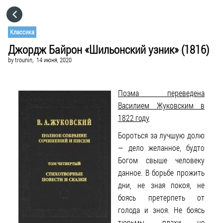
HOME
Классика
Джордж Байрон «Шильонский узник» (1816)
CATEGORIES
by
trounin,
14 июня, 2020
GO TO
Поэма переведена
Василием Жуковским в
VISIT WEBSITE
1822 году
Бороться за лучшую долю
— дело желанное, будто
Богом свыше человеку
данное. В борьбе прожить
дни, не зная покоя, не
боясь претерпеть от
голода и зноя. Не боясь
тюрьмы, плахи не