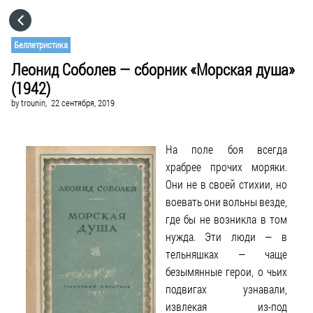
HOME
Беллетристика
Леонид Соболев — сборник «Морская душа»
CATEGORIES
(1942)
by
trounin,
22 сентября, 2019
GO TO
На поле боя всегда
VISIT WEBSITE
храбрее прочих моряки.
Они не в своей стихии, но
воевать они вольны везде,
где бы не возникла в том
нужда. Эти люди — в
тельняшках — чаще
безымянные герои, о чьих
подвигах узнавали,
извлекая из-под