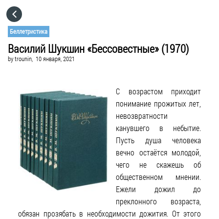
HOME
Беллетристика
Василий Шукшин «Бессовестные» (1970)
CATEGORIES
by
trounin,
10 января, 2021
GO TO
С возрастом приходит
понимание прожитых лет,
VISIT WEBSITE
невозвратности
канувшего в небытие.
Пусть душа человека
вечно остаётся молодой,
чего не скажешь об
общественном мнении.
Ежели дожил до
преклонного возраста,
обязан прозябать в необходимости дожития. От этого