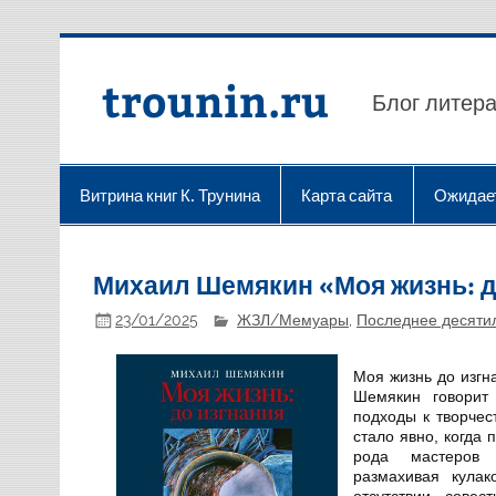
Перейти
к
содержимому
trounin.ru
Блог литера
Витрина книг К. Трунина
Карта сайта
Ожидае
Михаил Шемякин «Моя жизнь: д
23/01/2025
ЖЗЛ/Мемуары
,
Последнее десяти
Моя жизнь до изгн
Шемякин говорит
подходы к творчес
стало явно, когда 
рода мастеров 
размахивая кулак
отсутствии совес