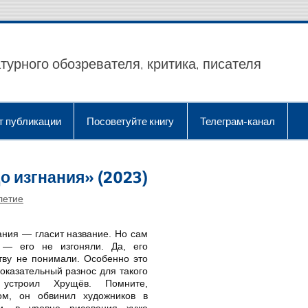
турного обозревателя, критика, писателя
т публикации
Посоветуйте книгу
Телеграм-канал
о изгнания» (2023)
летие
ания — гласит название. Но сам
 — его не изгоняли. Да, его
тву не понимали. Особенно это
показательный разнос для такого
устроил Хрущёв. Помните,
ом, он обвинил художников в
ти, в уровне рисования хуже