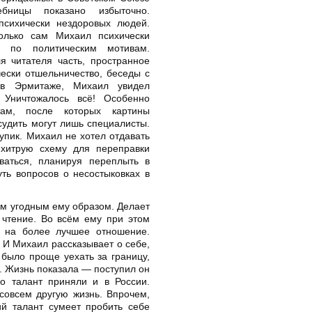
ебницы показано избыточно.
психически нездоровых людей.
колько сам Михаил психически
е по политическим мотивам.
 читателя часть, пространное
ески отшельничество, беседы с
 в Эрмитаже, Михаил увидел
 Уничтожалось всё! Особенно
там, после которых картины
судить могут лишь специалисты.
упик. Михаил не хотел отдавать
 хитрую схему для переправки
ваться, планируя переплыть в
ть вопросов о несостыковках в
м угодным ему образом. Делает
 чтение. Во всём ему при этом
о на более лучшее отношение.
 И Михаил рассказывает о себе,
 было проще уехать за границу,
. Жизнь показала — поступил он
го талант приняли и в России.
совсем другую жизнь. Впрочем,
ий талант сумеет пробить себе