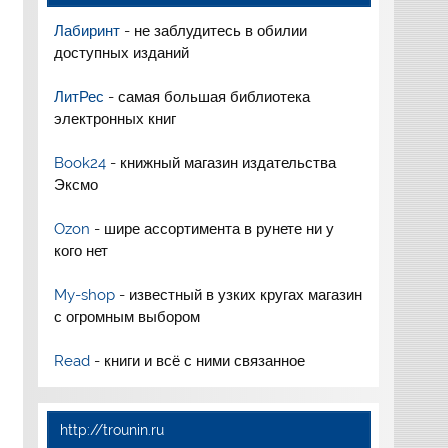
Лабиринт
- не заблудитесь в обилии
доступных изданий
ЛитРес
- самая большая библиотека
электронных книг
Book24
- книжный магазин издательства
Эксмо
Ozon
- шире ассортимента в рунете ни у
кого нет
My-shop
- известный в узких кругах магазин
с огромным выбором
Read
- книги и всё с ними связанное
http://trounin.ru