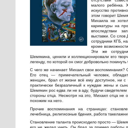
малого ребёнка. 
искусство противно
этом говорит Шемя
Михаила не хотел
карикатуры на пр
впоследствии за
выставки. Со слов
сотрудники КГБ, на
кроме возможности
Эти же сотрудн
Шемякина, ценили и коллекционировали его творче
легенду, по которой он смог добровольно покинуть
С чего же начинает Михаил свои воспоминания? О
Его отец — примечательный человек, обладат
женщин, брал от жизни всё ему доступное, ни с 
практически безразличный к нуждам жены и сын
Шемякин рос едва ли не в аду, будучи свидетелем
стороны отца. Несмотря на это, Михаил отца не о
похожим на него.
Прочие воспоминания на страницах: становлен
лечебница, религиозные бдения, работа такелажник
Становление таланта происходило просто — Шемяк
его не желал учить. Он брал за пример работы