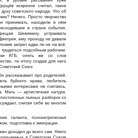
Хрущёв искренне считал, такое
 духу советского народа. Что об
кин? Ничего. Просто творчество
и принимать, находили в нём
оисходившие в стране события,
прещая Шемякину устраивать
 Дмитрия, ему проходу не давали
ложив запрет едва ли не на всё,
 трудиться подсобным рабочим.
ики КГБ, опять же со слов
ство, по итогу создав для него
 Советский Союз.
н рассказывает про родителей.
ель буйного нрава, любитель
чьими интересами не считаясь,
а. Мать — артистичная натура.
 постоянных пьяных разборок со
суждает, считая себя во многом
ие таланта, психиатрическая
ом, подготовка к эмиграции.
ин доходил до всего сам. Никто
 порицаемых в Советском Союзе