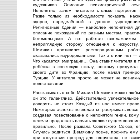
художников. Описание психиатрической леч
Непонятно, зачем читателю столько портретов 
Разве только из необходимости показать, нас
здоров, определённый в данное учреждени
Религиозные бдения — наиболее непонятная для
описание похождений по разным местам, практич
богомольцами. А вот работая такелажником
неприглядную сторону отношения к искусству.
Шемякин противился реставрационным рабо
оказывались изуродованными. Так это или нет — 
Что касается эмиграции… Она ставит читателя в т
ребёнка в советскую школу, поэтому придумал
своего дитя во Францию, после начал трениро
Турцию. У читателя просто не может не возникну
повествовании.
Рассказывать о себе Михаил Шемякин может любы
он это талантливо. Действительно увлекательное
доверять не стоит. Каждый из нас имеет прав
Некоторые аспекты не желается раскрывать вовсе.
создавая повествование о непонятом гении, кому
нежели продолжать влачить жалкое существование
правильно. После развала Советского Союза, е
Случись родиться Шемякину позже, прожить ему 
при отсутствии преград для творчества, не всяк