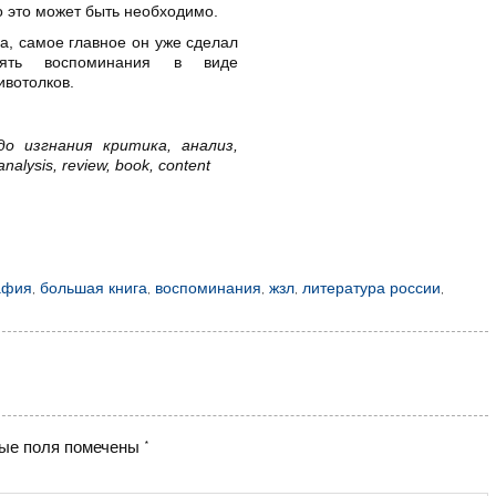
го это может быть необходимо.
, самое главное он уже сделал
влять воспоминания в виде
ивотолков.
о изгнания критика, анализ,
alysis, review, book, content
афия
,
большая книга
,
воспоминания
,
жзл
,
литература россии
,
ые поля помечены
*