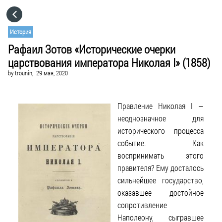
HOME
История
Рафаил Зотов «Исторические очерки
CATEGORIES
царствования императора Николая I» (1858)
by
trounin,
29 мая, 2020
GO TO
Правление Николая I —
VISIT WEBSITE
неоднозначное для
исторического процесса
событие. Как
воспринимать этого
правителя? Ему досталось
сильнейшее государство,
оказавшее достойное
сопротивление
Наполеону, сыгравшее