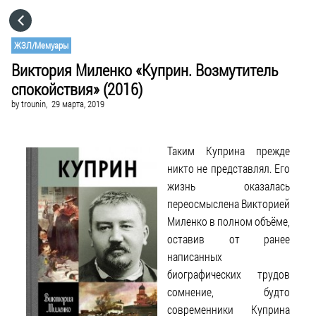
HOME
ЖЗЛ/Мемуары
Виктория Миленко «Куприн. Возмутитель
CATEGORIES
спокойствия» (2016)
by
trounin,
29 марта, 2019
GO TO
Таким Куприна прежде
VISIT WEBSITE
никто не представлял. Его
жизнь оказалась
переосмыслена Викторией
Миленко в полном объёме,
оставив от ранее
написанных
биографических трудов
сомнение, будто
современники Куприна