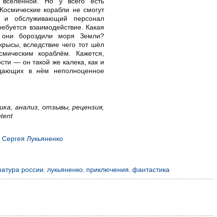
вселенной. Но у всего есть
Космические корабли не смогут
, и обслуживающий персонал
Требуется взаимодействие. Какая
а они бороздили моря Земли?
рысы, вследствие чего тот шёл
мическим кораблём. Кажется,
сти — он такой же калека, как и
ыдающих в нём неполноценное
ка, анализ, отзывы, рецензия,
ntent
а Сергея Лукьяненко
ратура россии
,
лукьяненко
,
приключения
,
фантастика