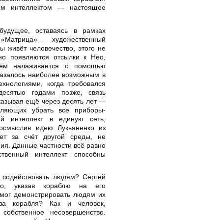
ным интеллектом — настоящее
будущее, оставаясь в рамках
а «Матрица» — художественный
ы живёт человечество, этого не
но появляются отсылки к Нео,
лём налаживается с помощью
казалось наиболее возможным в
хнологиями, когда требовался
десятью годами позже, связь
азывая ещё через десять лет —
оляющих убрать все приборы-
ый интеллект в единую сеть,
еосмыслив идею Лукьяненко из
ет за счёт другой среды, не
ия. Данные частности всё равно
твенный интеллект способны
и содействовать людям? Сергей
во, указав кораблю на его
 мог демонстрировать людям их
тва корабля? Как и человек,
 собственное несовершенство.