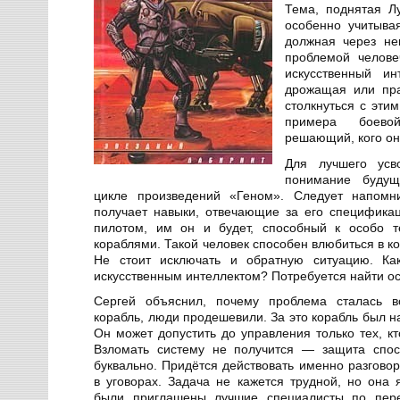
Тема, поднятая Лу
особенно учитывая
должная через не
проблемой человеч
искусственный ин
дрожащая или пр
столкнуться с эти
примера боевой
решающий, кого он
Для лучшего усв
понимание будущ
цикле произведений «Геном». Следует напомни
получает навыки, отвечающие за его специфика
пилотом, им он и будет, способный к особо т
кораблями. Такой человек способен влюбиться в к
Не стоит исключать и обратную ситуацию. К
искусственным интеллектом? Потребуется найти о
Сергей объяснил, почему проблема сталась во
корабль, люди продешевили. За это корабль был н
Он может допустить до управления только тех, кт
Взломать систему не получится — защита спос
буквально. Придётся действовать именно разговор
в уговорах. Задача не кажется трудной, но она 
были приглашены лучшие специалисты по пере