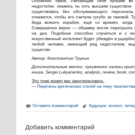
Особенно такой, считающий себя лучшим во 
недостатки, окажись ты хоть высшим существом. 
существовать без обслуживающего персонала
откажется, чтобы его считали сугубо за таковой. 
беда всякого корабля, ещё со времён, когд
Совершенно верно — обшивку могли перегрызть к
на дно. Подобное способно случиться и с кос
искусственный интеллект будет убеждён в ущербно
любой человек, имеющий ряд недостатков, в
существо.
Автор: Константин Трунин
Дополнительные метки: лукьяненко калеки крити
книга, Sergei Lukyanenko, analysis, review, book, co
Это тоже может вас заинтересовать:
—
Перечень критических статей на тему творчеств
Оставить комментарий
будущее
,
космос
,
лите
Добавить комментарий