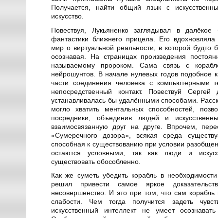
Получается, найти общий язык с искусствен
искусство.
Повествуя, Лукьяненко заглядывал в далёкое 
фантастики ближнего прицела. Его вдохновлял
мир о виртуальной реальности, в которой будто б
осознавая. На страницах произведения постоян
называемому пророком. Сама связь с кораб
нейрошунтов. В начале нулевых годов подобное 
части соединения человека с компьютерными те
непосредственный контакт. Повествуй Сергей 
устанавливалась бы удалёнными способами. Расск
могло хватить ментальных способностей, позв
посредники, объединив людей и искусственн
взаимосвязанную друг на друге. Впрочем, пер
«Сумеречного дозора», всякая среда существу
способная к существованию при условии разобщен
остаются условными, так как люди и искусс
существовать обособленно.
Как же суметь убедить корабль в необходимост
решил привести самое яркое доказательст
несовершенство. И это при том, что сам корабль
слабости. Чем тогда получится задеть чувс
искусственный интеллект не умеет осознавать