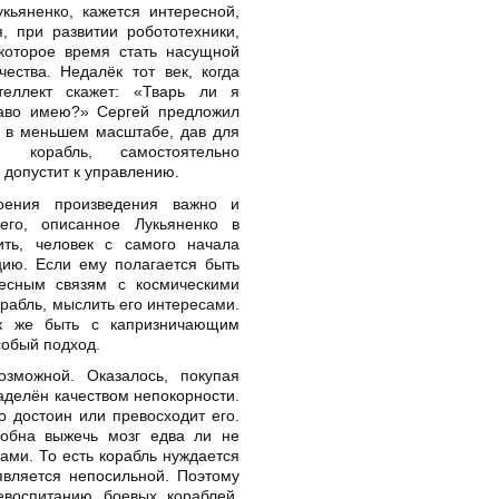
кьяненко, кажется интересной,
, при развитии робототехники,
которое время стать насущной
ества. Недалёк тот век, когда
теллект скажет: «Тварь ли я
аво имею?» Сергей предложил
м в меньшем масштабе, дав для
 корабль, самостоятельно
 допустит к управлению.
оения произведения важно и
его, описанное Лукьяненко в
ть, человек с самого начала
цию. Если ему полагается быть
есным связям с космическими
орабль, мыслить его интересами.
ак же быть с капризничающим
собый подход.
зможной. Оказалось, покупая
аделён качеством непокорности.
о достоин или превосходит его.
обна выжечь мозг едва ли не
ами. То есть корабль нуждается
является непосильной. Поэтому
воспитанию боевых кораблей.