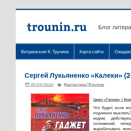
Перейти
к
содержимому
trounin.ru
Блог литера
Витрина книг К. Трунина
Карта сайта
Ожидае
Сергей Лукьяненко «Калеки» (2
26/09/2020
Фантастика/Фэнтези
Цикл «Геном» | Кн
Что будет, если и
подлинно мыслить
кодом, действу
положений, теп
вырабатывать мне