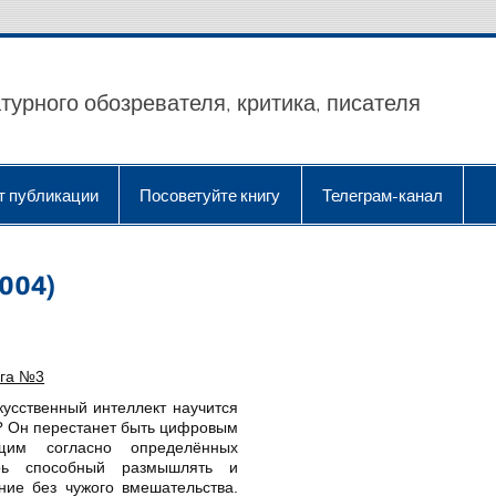
турного обозревателя, критика, писателя
т публикации
Посоветуйте книгу
Телеграм-канал
004)
ига №3
скусственный интеллект научится
? Он перестанет быть цифровым
ющим согласно определённых
ерь способный размышлять и
ние без чужого вмешательства.