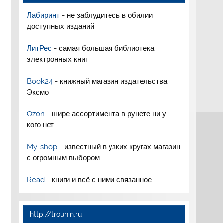
Лабиринт
- не заблудитесь в обилии
доступных изданий
ЛитРес
- самая большая библиотека
электронных книг
Book24
- книжный магазин издательства
Эксмо
Ozon
- шире ассортимента в рунете ни у
кого нет
My-shop
- известный в узких кругах магазин
с огромным выбором
Read
- книги и всё с ними связанное
http://trounin.ru