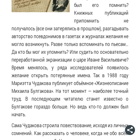
был его помнить?
Книжных публикаций
припомнить не
получалось (все они затерялись в прошлом), разгадывать
авторство псевдонимов в газетах и журналах желания не
могло возникнуть. Разве только вспоминать по пьесам…
Да кто бы мог их упомнить? Или судить по основательно
переработанной экранизации о царе Иване Васильевиче?
Время менялось, у ряда исследователей появилось
желание открыть потерянные имена. Так в 1988 году
Мариэтта Чудакова публикует объёмное «Жизнеописание
Михаила Булгакова». На тот момент — наиболее точный
труд. В последующем читателю станет известно о
Булгакове гораздо больше. Но ведь кто-то должен был
начать.
Сама Чудакова строила повествование, исходя из личных
сомнений. Как рассказать о человеке, когда не обо всём