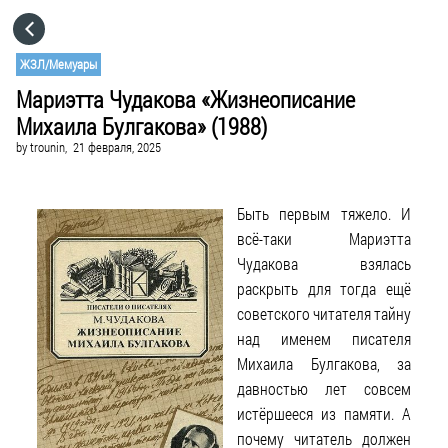
HOME
ЖЗЛ/Мемуары
Мариэтта Чудакова «Жизнеописание
CATEGORIES
Михаила Булгакова» (1988)
by
trounin,
21 февраля, 2025
GO TO
Быть первым тяжело. И
VISIT WEBSITE
всё-таки Мариэтта
Чудакова взялась
раскрыть для тогда ещё
советского читателя тайну
над именем писателя
Михаила Булгакова, за
давностью лет совсем
истёршееся из памяти. А
почему читатель должен