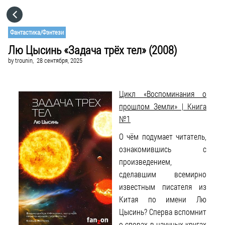
HOME
Фантастика/Фэнтези
Лю Цысинь «Задача трёх тел» (2008)
CATEGORIES
by
trounin,
28 сентября, 2025
GO TO
Цикл «Воспоминания о
прошлом Земли» | Книга
VISIT WEBSITE
№1
О чём подумает читатель,
ознакомившись с
произведением,
сделавшим всемирно
известным писателя из
Китая по имени Лю
Цысинь? Сперва вспомнит
о спорах в научных кругах