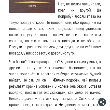
Нет, не волки овец крали,
крал их другой. Да
попробуй людям глаза на
такую правду открой. Не поверят они, ибо проще им на
волков свалить всю вину, продолжая овец доверять
пасти пастуху. Крылов — пастух, не все он басни сам
сочинял, но его в том никто никогда и не обвинял.
Пастухи — разнятся промеж друг друга, не на себя вину
возводя, у них с совестью довольно туго.
Что басни? Разве правда в них? В одной конь из умных, в
другой — из тупых. Как пожелает баснописец, так он
зверя повернёт, в аллегориях будто отражение будней
найдёт. Не сам ли он —
«Белке»
подобен, чей пользы
результат крайне условен? В колесе она бежит, уставая
изрядно, показывая окружающим, как дело её важно.
Велика задача — крутить круг на месте. Хоть сто раз
проверни его, хоть раз двести. Не сдвинется ничего, как о