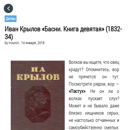
HOME
Детям
Иван Крылов «Басни. Книга девятая» (1832-
CATEGORIES
34)
by
trounin,
14 января, 2018
GO TO
Волков вы ищите, что овец
VISIT WEBSITE
крадут? Опомнитесь, вор
не прячется: он тут.
Посмотрите рядом, вор —
«Пастух»
. Не он ли о
волках пускает слух?
Может и не бывало даже
близко хищников серых,
не настолько отчаянных и
самоубийственно смелых.