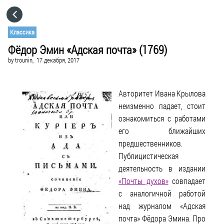
HOME
Классика
Фёдор Эмин «Адская почта» (1769)
CATEGORIES
by
trounin,
17 декабря, 2017
GO TO
Авторитет Ивана Крылова
неизменно падает, стоит
VISIT WEBSITE
ознакомиться с работами
его ближайших
предшественников.
Публицистическая
деятельность в издании
«Почты духов»
совпадает
с аналогичной работой
над журналом «Адская
почта» Фёдора Эмина. Про