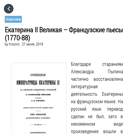
HOME
Классика
Екатерина II Великая – Французские пьесы
CATEGORIES
(1770-88)
by
trounin,
27 июня, 2019
GO TO
Благодаря стараниям
VISIT WEBSITE
Александра Пыпина
частично восстановлена
литературная
деятельность Екатерины
на французском языке. На
русский язык перевод
сделан не был, зато в
неизменном виде
произведения вошли в