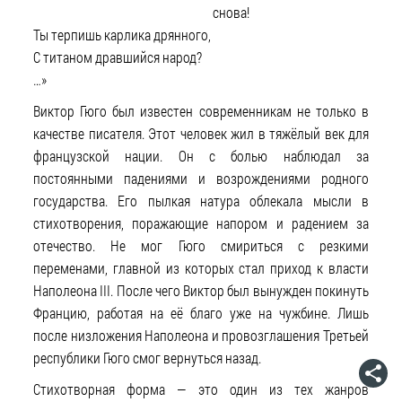
снова!
Ты терпишь карлика дрянного,
С титаном дравшийся народ?
…»
Виктор Гюго был известен современникам не только в
качестве писателя. Этот человек жил в тяжёлый век для
французской нации. Он с болью наблюдал за
постоянными падениями и возрождениями родного
государства. Его пылкая натура облекала мысли в
стихотворения, поражающие напором и радением за
отечество. Не мог Гюго смириться с резкими
переменами, главной из которых стал приход к власти
Наполеона III. После чего Виктор был вынужден покинуть
Францию, работая на её благо уже на чужбине. Лишь
после низложения Наполеона и провозглашения Третьей
республики Гюго смог вернуться назад.
Стихотворная форма — это один из тех жанров