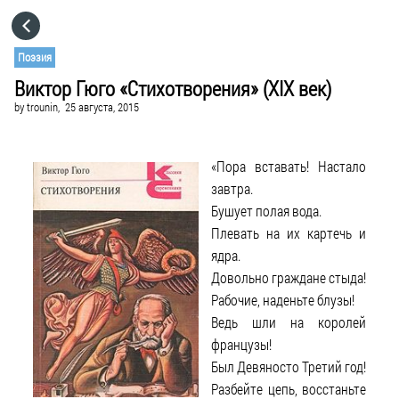
HOME
Поэзия
Виктор Гюго «Стихотворения» (XIX век)
CATEGORIES
by
trounin,
25 августа, 2015
GO TO
«Пора вставать! Настало
завтра.
VISIT WEBSITE
Бушует полая вода.
Плевать на их картечь и
ядра.
Довольно граждане стыда!
Рабочие, наденьте блузы!
Ведь шли на королей
французы!
Был Девяносто Третий год!
Разбейте цепь, восстаньте