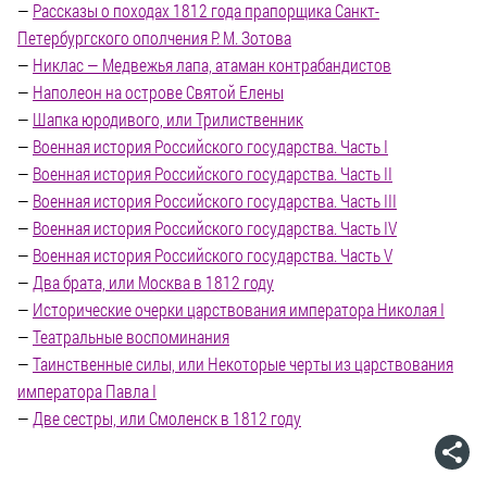
—
Рассказы о походах 1812 года прапорщика Санкт-
Петербургского ополчения Р. М. Зотова
—
Никлас — Медвежья лапа, атаман контрабандистов
—
Наполеон на острове Святой Елены
—
Шапка юродивого, или Трилиственник
—
Военная история Российского государства. Часть I
—
Военная история Российского государства. Часть II
—
Военная история Российского государства. Часть III
—
Военная история Российского государства. Часть IV
—
Военная история Российского государства. Часть V
—
Два брата, или Москва в 1812 году
—
Исторические очерки царствования императора Николая I
—
Театральные воспоминания
—
Таинственные силы, или Некоторые черты из царствования
императора Павла I
—
Две сестры, или Смоленск в 1812 году