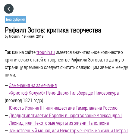
HOME
Без рубрики
Рафаил Зотов: критика творчества
CATEGORIES
by
trounin,
19 июня, 2019
GO TO
Так как на сайте
trounin.ru
имеется значительное количество
критических статей о творчестве Рафаила Зотова, то данную
страницу временно следует считать связующим звеном между
VISIT WEBSITE
ними.
—
Замечания на замечания
—
«Христоф Колумб» Рене-Шарля Гильбера де Пиксерекура
(перевод 1821 года)
—
Юность Иоанна III, или нашествие Тамерлана на Россию
—
Двадцатипятилетие Европы в царствование Александра I
—
Леонид, или Некоторые черты из жизни Наполеона
—
Таинственный монах, или Некоторые черты из жизни Петра I