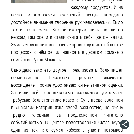
каждому, продуктов. И из
всего многообразия смешений всегда выходило
достойное внимания творение рук человеческих. Было
так и во времена Второй империи: низы пошли по
верхам, там осели и стали считать себя цветом нации.
Эмиль Золя понимал значение происходящих в обществе
процессов, о чём решил написать в десятом романе о
семействе Ругон-Маккары.
Одно дело захотеть, другое — реализовать. Золя пишет
неравномерно. Некоторые романы вызывают
восхищение, прочие удостаиваются негативной оценки.
За излишней торопливостью изложения ускользает
требуемая беллетристике красота. Суть представленной
в «Накипи» истории ясна своей важностью, но очень
трудно уловима за предложенной читателю
событийностью. В центре повествования Октав Муре,
один из тех, кто сумел избежать участи потомков