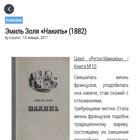
HOME
Классика
Эмиль Золя «Накипь» (1882)
CATEGORIES
by
trounin,
15 января, 2017
GO TO
Цикл «Ругон-Маккары» |
Книга №10
VISIT WEBSITE
Смешалась жизнь
французов, уподобилась
она накипи, став схожей с
отложениями,
требующими чистки. Стала
жизнь французов подобна
традиционному вареву,
состоящему из смешения
простейших, доступных