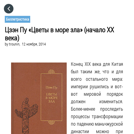
HOME
Беллетристика
Цзэн Пу «Цветы в море зла» (начало XX
CATEGORIES
века)
by
trounin,
12 ноября, 2014
GO TO
Конец XIX века для Китая
VISIT WEBSITE
был таким же, что и для
всего остального мира:
империи рушились и вот-
вот мировой порядок
должен измениться.
Более-менее проследить
процессы трансформации
по падению маньчжурской
династии можно при