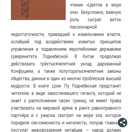
чтении «Цветов в море
зла». Безусловно, важную
роль сыграл виток
пассионарной
недостаточности, приведший к измельчанию власти,
ослабшей под воздействием изжитых принципов
управления и подавлением европейскими державами
суверенитета Поднебесной. В Китае продолжал
действовать трёхтысячелетний уклад, дарованный
Конфуцием, а также полуторатысячелетние законы
общества, данные в один из многих проблесков высшей
мудрости. В книге Цзэн Пу Поднебесная предстанет
читателю в виде закостеневшего гиганта, который не
знает о расположении своих границ, не имеет права
участвовать на мировой арене в ранге равноправного
партнёра и с ужасом смотрит на море зла, которое
породили сен-симонисты и нигилисты, поправ главный
постулат мировоззрения китайцев — народ должен