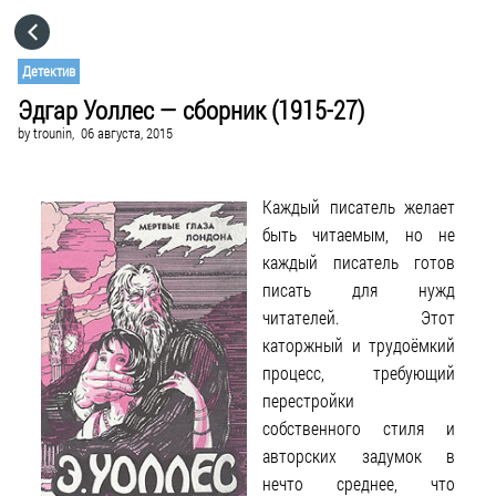
HOME
Детектив
Эдгар Уоллес — сборник (1915-27)
CATEGORIES
by
trounin,
06 августа, 2015
GO TO
Каждый писатель желает
быть читаемым, но не
VISIT WEBSITE
каждый писатель готов
писать для нужд
читателей. Этот
каторжный и трудоёмкий
процесс, требующий
перестройки
собственного стиля и
авторских задумок в
нечто среднее, что