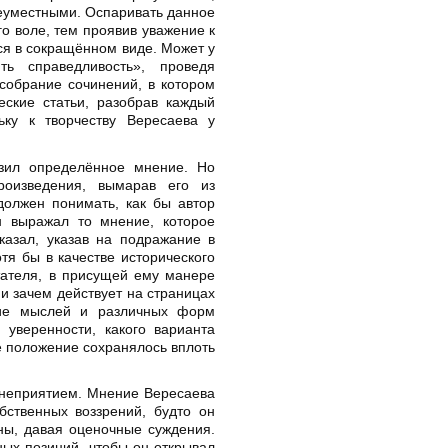
неуместными. Оспаривать данное
го воле, тем проявив уважение к
ся в сокращённом виде. Может у
ть справедливость», проведя
собрание сочинений, в котором
ские статьи, разобрав каждый
ьку к творчеству Вересаева у
азил определённое мнение. Но
роизведения, вымарав его из
олжен понимать, как бы автор
он выражал то мнение, которое
казал, указав на подражание в
тя бы в качестве исторического
тателя, в присущей ему манере
и зачем действует на страницах
зие мыслей и различных форм
 уверенности, какого варианта
е положение сохранялось вплоть
 неприятием. Мнение Вересаева
бственных воззрений, будто он
ны, давая оценочные суждения.
ных позиций, чтобы он открывал