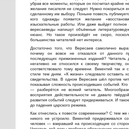
убрав все моменты, которые он посчитал крайне 
желание писателя не следует. Нужно покориться е
сделанному им выбору. Поныне повесть публикует
кого однажды появится желание «восстанови
изыскательные работы. Или даже выйдет полное 
вересаеведы напишут объёмные литературоведче
нюанс. Но такое произойдёт не скоро, поскол
большинства читателей нет интереса.
Достаточно того, что Вересаев самолично выр
почему он вовсе не отказался от данного п
последующих прижизненных изданий? Читатель д
негативно не относился к своему творчеству, 
соответствовало тому времени. Викентий так и с
стиле тем дням. «К жизни» следовало оставить хо
свидетельства. В одном Вересаев шёл против чи
показывая сложность происходивших событий. Кто 
— разберётся не всякий читатель. Многообра
восприятия действительности не давало твёрдой
развития событий следует придерживаться. И тако
до падения царского режима.
Как отнеслись к повести современники? С тем же
никого не устроило. Викентий придерживался со
человек — взиравший на происходящее со сторо
Читатель той поры требовал обозначение конкрет