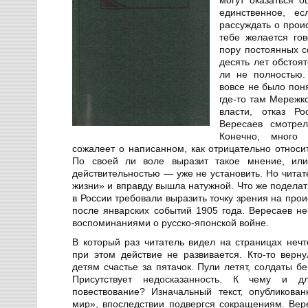
единственное, е
рассуждать о прои
тебе желается го
пору постоянных с
десять лет обстоя
ли не полностью.
вовсе не было пон
где-то там Мережк
власти, отказ Р
Вересаев смотре
Конечно, много 
сожалеет о написанном, как отрицательно относи
По своей ли воле выразит такое мнение, или
действительностью — уже не установить. Но читат
жизни» и вправду вышла натужной. Что же поделать
в России требовали выразить точку зрения на про
после январских событий 1905 года. Вересаев не
воспоминаниями о русско-японской войне.
В который раз читатель видел на страницах нечто
при этом действие не развивается. Кто-то верну
детям счастье за пятачок. Пули летят, солдаты б
Присутствует недосказанность. К чему и д
повествование? Изначальный текст, опубликов
мир», впоследствии подвергся сокращениям. Вер