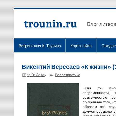
Перейти
к
содержимому
trounin.ru
Блог литера
Витрина книг К. Трунина
Карта сайта
Ожидае
Викентий Вересаев «К жизни» (
14/11/2025
Беллетристика
Если ты писа
современности,
возможностью пов
по причине того, ч
образом всё слу
должен осознавать
могут оказаться 