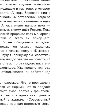
сли власть имущие позволяют
сходящем в том тоне, в котором
ворить. А ведь Вересаев жил в
оциальных потрясений, когда за
тельства жизни изменялись едва
 А касательно начала века —
ятным, к чему идёт Россия. Пока
овский пророчил крах монаршей
оссии о всего ей присущего,
л более обыденным взглядом.
позже он скажет, насколько
тся к изложенному в «К жизни».
 будет принуждаем советской
ель твёрдо уверен — повесть «К
 с тем, что от каждого писателя
исходящее. Уже прошло три года
 отмалчивался, он работал над
 чеховское. Что-то происходит,
лся из тюрьмы, кто-то продаёт
егают. Ужас, апатия и фанатизм.
ля чего создавалось данное
анный в журнале «Современный
есаев проявил авторскую волю,