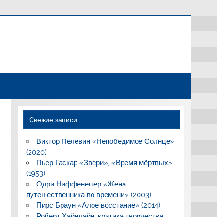
Свежие записи
Виктор Пелевин «Непобедимое Солнце»
(2020)
Пьер Гаскар «Звери», «Время мёртвых»
(1953)
Одри Ниффенеггер «Жена
путешественника во времени» (2003)
Пирс Браун «Алое восстание» (2014)
Роберт Хайнлайн: критика творчества