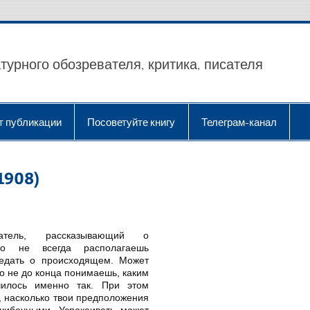
турного обозревателя, критика, писателя
т публикации
Посоветуйте книгу
Телеграм-канал
1908)
тель, рассказывающий о
 то не всегда располагаешь
едать о происходящем. Может
то не до конца понимаешь, каким
чилось именно так. При этом
, насколько твои предположения
ошибочными. Успокаивать может