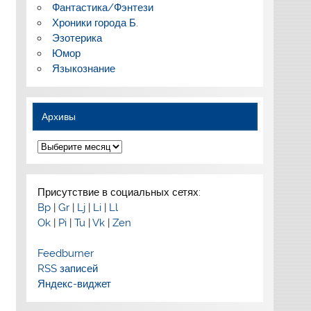
Фантастика/Фэнтези
Хроники города Б.
Эзотерика
Юмор
Языкознание
Архивы
Архивы
Присутствие в социальных сетях:
Bp
|
Gr
|
Lj
|
Li
|
Ll
Ok
|
Pi
|
Tu
|
Vk
|
Zen
Feedburner
RSS записей
Яндекс-виджет