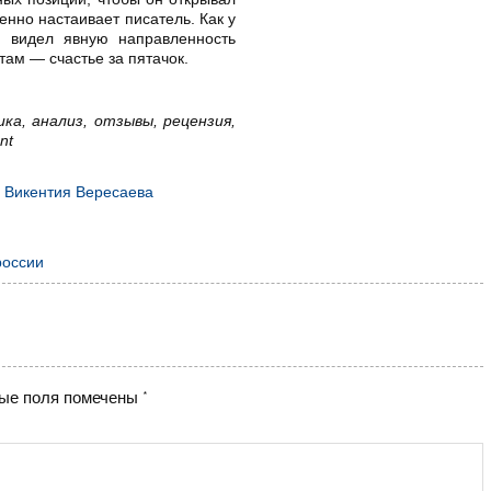
енно настаивает писатель. Как у
и видел явную направленность
там — счастье за пятачок.
ка, анализ, отзывы, рецензия,
nt
а Викентия Вересаева
россии
ые поля помечены
*