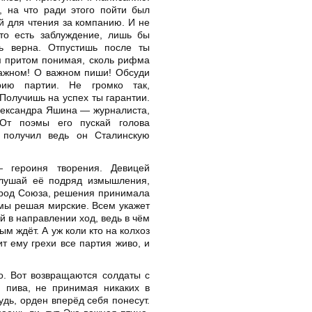
, на что ради этого пойти был
ей для чтения за компанию. И не
-то есть заблуждение, лишь бы
сь верна. Отпустишь после ты
м притом понимая, сколь рифма
важном! О важном пиши! Обсуди
рию партии. Не громко так,
 Получишь на успех ты гарантии.
лександра Яшина — журналиста,
 От поэмы его пускай голова
 получил ведь он Сталинскую
 героиня творения. Девицей
лушай её подряд измышления,
народ Союза, решения принимала
лемы решая мирские. Всем укажет
й в направлении ход, ведь в чём
ым ждёт. А уж коли кто на колхоз
ит ему грехи все партия живо, и
о. Вот возвращаются солдаты с
и пива, не принимая никаких в
удь, орден вперёд себя понесут.