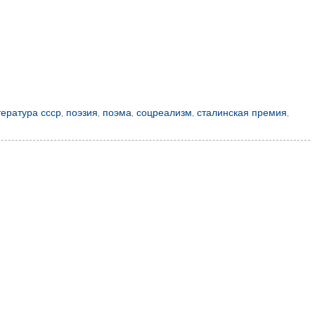
тература ссср
,
поэзия
,
поэма
,
соцреализм
,
сталинская премия
,