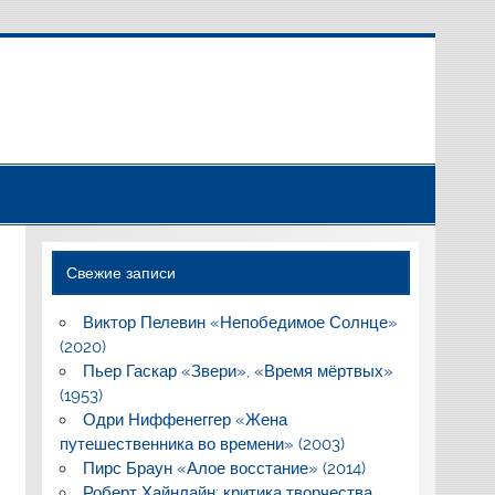
Свежие записи
Виктор Пелевин «Непобедимое Солнце»
(2020)
Пьер Гаскар «Звери», «Время мёртвых»
(1953)
Одри Ниффенеггер «Жена
путешественника во времени» (2003)
Пирс Браун «Алое восстание» (2014)
Роберт Хайнлайн: критика творчества