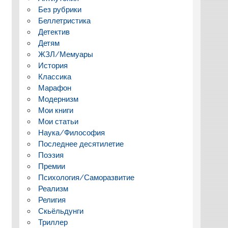
Без рубрики
Беллетристика
Детектив
Детям
ЖЗЛ/Мемуары
История
Классика
Марафон
Модернизм
Мои книги
Мои статьи
Наука/Философия
Последнее десятилетие
Поэзия
Премии
Психология/Саморазвитие
Реализм
Религия
Скьёльдунги
Триллер