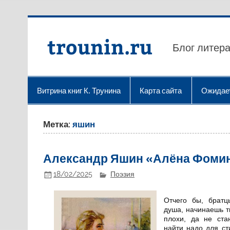
Перейти
к
содержимому
trounin.ru
Блог литера
Витрина книг К. Трунина
Карта сайта
Ожидае
Метка:
яшин
Александр Яшин «Алёна Фомин
18/02/2025
Поэзия
Отчего бы, братц
душа, начинаешь т
плохи, да не ста
найти надо для ст