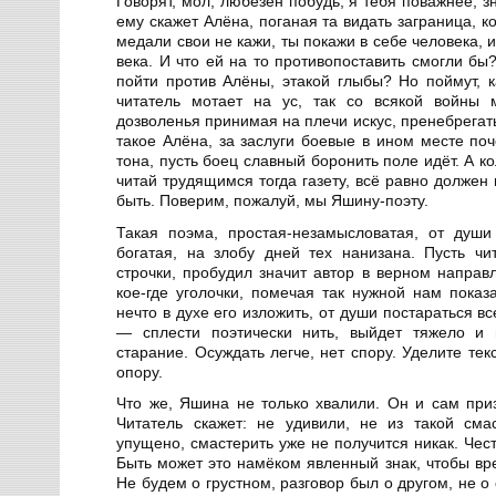
Говорят, мол, любезен побудь, я тебя поважнее, зн
ему скажет Алёна, поганая та видать заграница, к
медали свои не кажи, ты покажи в себе человека, 
века. И что ей на то противопоставить смогли бы
пойти против Алёны, этакой глыбы? Но поймут, к
читатель мотает на ус, так со всякой войны 
дозволенья принимая на плечи искус, пренебрегат
такое Алёна, за заслуги боевые в ином месте поч
тона, пусть боец славный боронить поле идёт. А ко
читай трудящимся тогда газету, всё равно долже
быть. Поверим, пожалуй, мы Яшину-поэту.
Такая поэма, простая-незамысловатая, от душ
богатая, на злобу дней тех нанизана. Пусть чи
строчки, пробудил значит автор в верном направ
кое-где уголочки, помечая так нужной нам показ
нечто в духе его изложить, от души постараться в
— сплести поэтически нить, выйдет тяжело и 
старание. Осуждать легче, нет спору. Уделите те
опору.
Что же, Яшина не только хвалили. Он и сам при
Читатель скажет: не удивили, не из такой см
упущено, смастерить уже не получится никак. Чес
Быть может это намёком явленный знак, чтобы вр
Не будем о грустном, разговор был о другом, не о