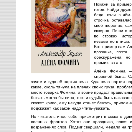
Покажи за пример
готов. Найди друз
беда, коли в чём
строчка оставала
своё творение, са
скверна. Пиши о 
во строках исто
незаметно в тиши.
Вот пример вам А
прозаика, поэта.
обескуражена, но
премию за это.
Алёна Фомина —
справной была. С
зачем и куда её партия вела. Куда вела партия 
какие, сколь тянула на плечах своих груза, проб
место товарка Фомина, и войне придаст правильны
бывать могла бы вина, того и судьба быть наказанн
скажет криво, ему некуда станет бежать, припомн
подскажет, как закон надо чтить-уважать.
Но читатель иное себе присмотрит в сюжете див
военных фронтов. Хотят они праздника, покоя 
возражениях слов. Подвиг свершили, медали на гр