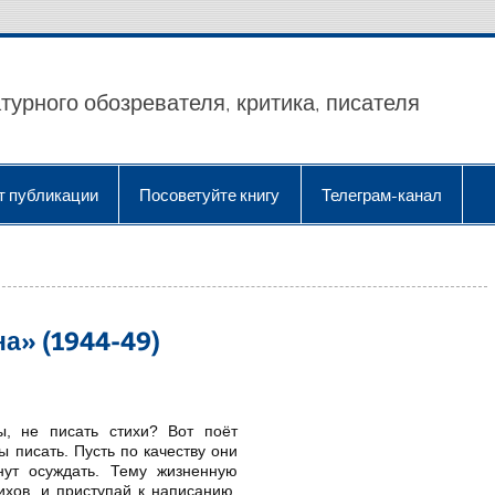
турного обозревателя, критика, писателя
т публикации
Посоветуйте книгу
Телеграм-канал
а» (1944-49)
ы, не писать стихи? Вот поёт
ы писать. Пусть по качеству они
нут осуждать. Тему жизненную
ихов, и приступай к написанию.