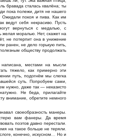
аешь ли, тут. Эка важная птица,
оль бравада сталась хвалёна; ты
иди пока полежи, дитя не нашего
? Ожидали покоя и пива. Как им
ак ведут себя некрасиво. Пусть
могут вернуться с медалью, с
ь желая моралью. Нет, скажет на
ёт, не потерпит она в унижение
ли ранен, не дело горькую пить,
н полезным обществу продолжать
и написана, местами на мысли
тать тяжело, как примерно эти
лении путь, подогнём мы слегка
авшейся суть. Попробуем сами,
сем нужно, даже так — неказисто
натужно. Не беда, прилагайте
ксту внимание, обретите немного
знавал своеобразность манеры.
астерю вам фанеры. Да время
твовать поэтов давно перестали.
емя на такое больше не теряли.
 слоге, конечно, искусном… Но и