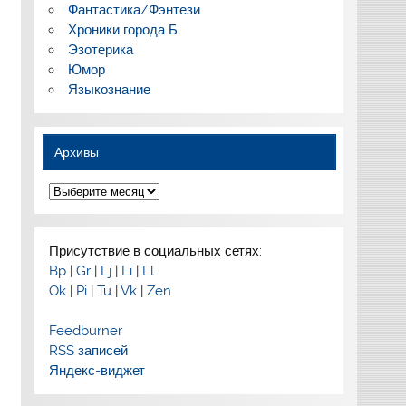
Фантастика/Фэнтези
Хроники города Б.
Эзотерика
Юмор
Языкознание
Архивы
Архивы
Присутствие в социальных сетях:
Bp
|
Gr
|
Lj
|
Li
|
Ll
Ok
|
Pi
|
Tu
|
Vk
|
Zen
Feedburner
RSS записей
Яндекс-виджет