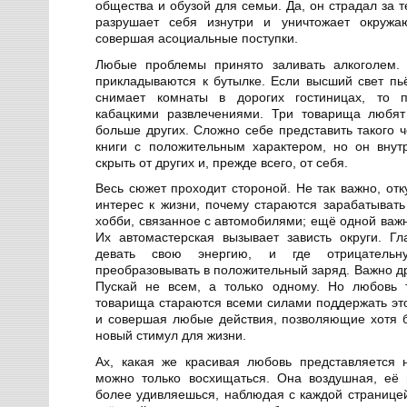
общества и обузой для семьи. Да, он страдал за те
разрушает себя изнутри и уничтожает окруж
совершая асоциальные поступки.
Любые проблемы принято заливать алкоголем. 
прикладываются к бутылке. Если высший свет п
снимает комнаты в дорогих гостиницах, то 
кабацкими развлечениями. Три товарища любят
больше других. Сложно себе представить такого 
книги с положительным характером, но он внут
скрыть от других и, прежде всего, от себя.
Весь сюжет проходит стороной. Не так важно, от
интерес к жизни, почему стараются зарабатыват
хобби, связанное с автомобилями; ещё одной важн
Их автомастерская вызывает зависть округи. Г
девать свою энергию, и где отрицательн
преобразовывать в положительный заряд. Важно д
Пускай не всем, а только одному. Но любовь т
товарища стараются всеми силами поддержать это
и совершая любые действия, позволяющие хотя б
новый стимул для жизни.
Ах, какая же красивая любовь представляется
можно только восхищаться. Она воздушная, её 
более удивляешься, наблюдая с каждой страницей