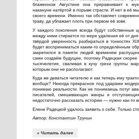
блаженном Августине она приравнивает к мук
накануне натёртой в порыве страсти. И нет в её м
своего времени. Именно так обставляет современ
траву, да ублажает плоть при первом её зове.
У каждого поколения всегда будут собственные ц
между ними стирается по мере удаления её от дня
твёрдой уверенность разбираться в тонкостях XI
будет восприниматься каким-то определённым обра
закрепился в памяти людей временем распущен
сами создаём будущее, поэтому Радецкая скорее с
тысячелетия, сваливая в кучу грехи группы мар
которым они не располагают.
Куда же деваться читателю и как теперь ему тракто
вообще? Некогда прекрасное под ударами модер
понимаю реальности. Как не понимаешь потуг ава
писателей, смешивающих жанры и отступающи
недостаточно рассказать историю — нужно как-то 
Елене Радецкой удалось заявить о себе. Только ст
Автор: Константин Трунин
» Читать далее