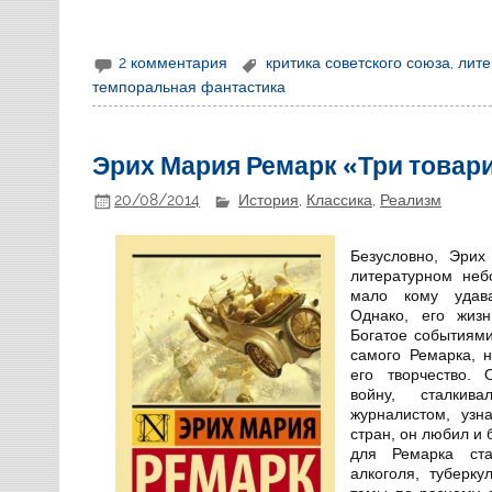
2 комментария
критика советского союза
,
лите
темпоральная фантастика
Эрих Мария Ремарк «Три товари
20/08/2014
История
,
Классика
,
Реализм
Безусловно, Эрих
литературном неб
мало кому удава
Однако, его жиз
Богатое событиями
самого Ремарка, 
его творчество.
войну, сталкив
журналистом, узн
стран, он любил и
для Ремарка ста
алкоголя, туберк