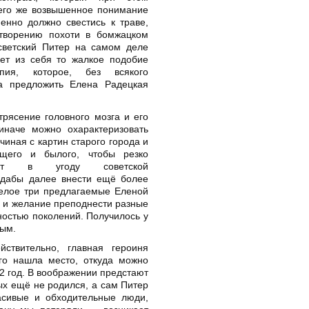
его же возвышенное понимание
енно должно свестись к траве,
творению похоти в бомжацком
светский Питер на самом деле
яет из себя то жалкое подобие
епия, которое, без всякого
а предложить Елена Радецкая
трясение головного мозга и его
 иначе можно охарактеризовать
иная с картин старого города и
ящего и былого, чтобы резко
жет в угоду советской
, дабы далее внести ещё более
елое три предлагаемые Еленой
и и желание преподнести разные
ностью поколений. Получилось у
ным.
ствительно, главная героиня
его нашла место, откуда можно
2 год. В воображении предстают
ых ещё не родился, а сам Питер
асивые и обходительные люди,