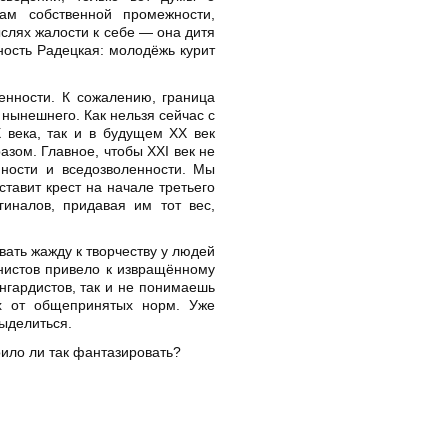
ам собственной промежности,
ыслях жалости к себе — она дитя
ность Радецкая: молодёжь курит
енности. К сожалению, граница
 нынешнего. Как нельзя сейчас с
X века, так и в будущем XX век
зом. Главное, чтобы XXI век не
ности и вседозволенности. Мы
тавит крест на начале третьего
гиналов, придавая им тот вес,
вать жажду к творчеству у людей
нистов привело к извращённому
нгардистов, так и не понимаешь
х от общепринятых норм. Уже
выделиться.
оило ли так фантазировать?