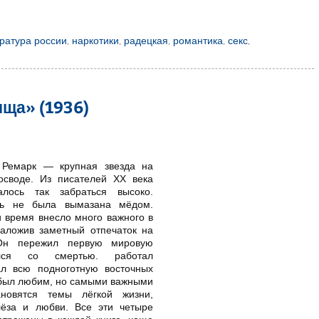
ратура россии
,
наркотики
,
радецкая
,
романтика
,
секс
,
ща» (1936)
 Ремарк — крупная звезда на
осводе. Из писателей XX века
лось так забраться высоко.
нь не была вымазана мёдом.
 время внесло много важного в
наложив заметный отпечаток на
 Он пережил первую мировую
ался со смертью. работал
ал всю подноготную восточных
 был любим, но самыми важными
новятся темы лёгкой жизни,
улёза и любви. Все эти четыре