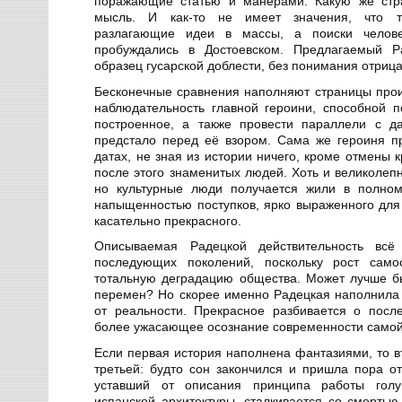
поражающие статью и манерами. Какую же стр
мысль. И как-то не имеет значения, что ту
разлагающие идеи в массы, а поиски челове
пробуждались в Достоевском. Предлагаемый 
образец гусарской доблести, без понимания отриц
Бесконечные сравнения наполняют страницы прои
наблюдательность главной героини, способной 
построенное, а также провести параллели с д
предстало перед её взором. Сама же героиня п
датах, не зная из истории ничего, кроме отмены 
после этого знаменитых людей. Хоть и великолеп
но культурные люди получается жили в полном
напыщенностью поступков, ярко выраженного для 
касательно прекрасного.
Описываемая Радецкой действительность всё
последующих поколений, поскольку рост само
тотальную деградацию общества. Может лучше б
перемен? Но скорее именно Радецкая наполнила
от реальности. Прекрасное разбивается о пос
более ужасающее осознание современности самой
Если первая история наполнена фантазиями, то в
третьей: будто сон закончился и пришла пора от
уставший от описания принципа работы голу
испанской архитектуры, сталкивается со смертью