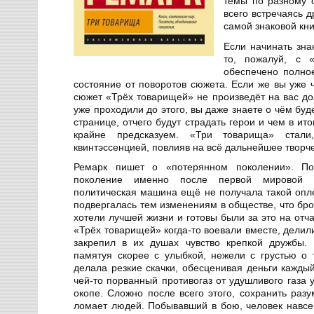
темы по разному 
всего встречаясь д
самой знаковой кн
Если начинать зна
то, пожалуй, с 
обеспечено полно
состояние от поворотов сюжета. Если же вы уже ч
сюжет «Трёх товарищей» не произведёт на вас до
уже проходили до этого, вы даже знаете о чём бу
странице, отчего будут страдать герои и чем в ито
крайне предсказуем. «Три товарища» стал
квинтэссенцией, повлияв на всё дальнейшее творче
Ремарк пишет о «потерянном поколении». По
поколение именно после первой мировой 
политическая машина ещё не получала такой опле
подвергалась тем изменениям в обществе, что бро
хотели лучшей жизни и готовы были за это на отч
«Трёх товарищей» когда-то воевали вместе, делил
закрепил в их душах чувство крепкой дружбы.
памятуя скорее с улыбкой, нежели с грустью о 
делала резкие скачки, обесценивая деньги каждый
чей-то порванный противогаз от удушливого газа 
окопе. Сложно после всего этого, сохранить разу
ломает людей. Побывавший в бою, человек навсе