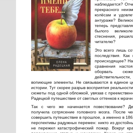
наблюдается? Отч
прекрасного неизм
колёсам и удовле
антураже? Велико
теперь представл
былого великол
стеснения, решил
читателю?
Это всего лишь со
последствия. Как
происходящее? Нач
сравнения насто
оборвать сю
действительности
вопиющие элементы. Не связываются в единое ц
истории. Тут скорее разрыв восприятия реальност
сюжеты под одной обложкой, увязав с преемствен
Радецкой путешествие от светлых оттенков к мрач
Так с чего же начинается повествование? Дей
получила сотрясение головного мозга. После ч
совершить путешествие в прошлое, а именно в 186
перспективы радужных перемен: никто из достойн
не пережил катастрофический пожар. Вокруг кр