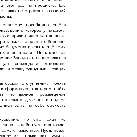
а этот раз из прошлого. Его
 и никак не отражает воззрений
емены.
 появляется похабщина, ещё в
изведения, которое у читателя
еских причин идеалы прошлого
рить было не принято. Конечно,
ые безумства и слыть ещё теми
цкая не говорит. Но стоило ей
лияние Запада стало проникать в
ющая произведения мгновенно
жизни между супругами, позиций
.
торских отступлений. Понять
, информацию о котором найти
ть, что данное произведение
о на самом деле так и под её
шийся взять на себе смелость
кровения. Но она такая же
снова задействует фантазию,
 самых низменных. Пусть новая
изведений, только вот думы о