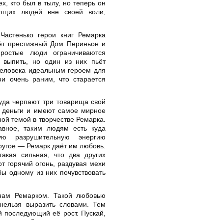
х, кто был в тылу, но теперь он
ающих людей вне своей воли,
Частенько герои книг Ремарка
ьёт престижный Дом Периньон и
простые люди ограничиваются
 выпить, но один из них пьёт
человека идеальным героем для
ри очень раним, что старается
куда черпают три товарища свой
ь деньги и имеют самое мирное
ой темой в творчестве Ремарка.
лавное, таким людям есть куда
ую разрушительную энергию
ругое — Ремарк даёт им любовь.
акая сильная, что два других
т горячий огонь, раздувая мехи
ы одному из них почувствовать
 нам Ремарком. Такой любовью
нельзя выразить словами. Тем
 последующий её рост. Пускай,