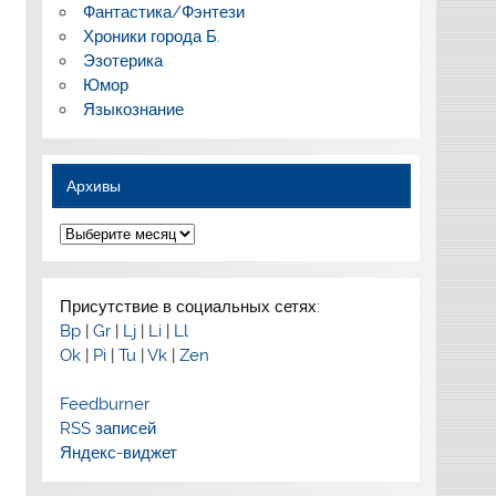
Фантастика/Фэнтези
Хроники города Б.
Эзотерика
Юмор
Языкознание
Архивы
Архивы
Присутствие в социальных сетях:
Bp
|
Gr
|
Lj
|
Li
|
Ll
Ok
|
Pi
|
Tu
|
Vk
|
Zen
Feedburner
RSS записей
Яндекс-виджет