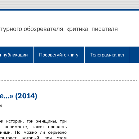
турного обозревателя, критика, писателя
т публикации
Посоветуйте книгу
Телеграм-канал
е…» (2014)
ие
и истории, три женщины, три
 понимаете, какая пропасть
 ними. Но можно ли серьёзно
контраст, который при этом