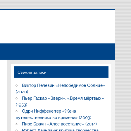
Свежие записи
Виктор Пелевин «Непобедимое Солнце»
(2020)
Пьер Гаскар «Звери», «Время мёртвых»
(1953)
Одри Ниффенеггер «Жена
путешественника во времени» (2003)
Пирс Браун «Алое восстание» (2014)
Роберт Хайнлайн: критика творчества