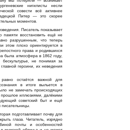
ану мы потеряли — возникает
ргеневские нигилисты несли
ческой совести всё активнее
Радецкой Питер — это скорее
ательных моментов.
зведения. Писатель показывает
по памяти восстановить ещё не
авно разрушенным, что теперь
ри этом плохо ориентируется в
крепостного права и родившихся
на была атмосфера в 1862 году,
 бескультурье, не понимая за
главной героини, их неведения
 равно остаётся важной для
сознания в итоге выльется в
ыло не замечать происходящих
 прошлое иллюзиями, далёкими
ледующий советский быт и ещё
 писательницы.
торая подготавливает почву для
крыть глаза. Читатель, изрядно
биной почты и особенностей
 в мужской обличье и не может