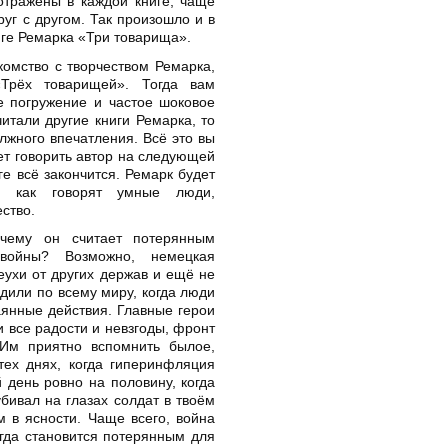
отражены в каждой книге, чаще
руг с другом. Так произошло и в
иге Ремарка «Три товарища».
комство с творчеством Ремарка,
«Трёх товарищей». Тогда вам
е погружение и частое шоковое
итали другие книги Ремарка, то
лжного впечатления. Всё это вы
дет говорить автор на следующей
ге всё закончится. Ремарк будет
и, как говорят умные люди,
ство.
чему он считает потерянным
войны? Возможно, немецкая
ухи от других держав и ещё не
дили по всему миру, когда люди
аянные действия. Главные герои
и все радости и невзгоды, фронт
 Им приятно вспомнить былое,
тех днях, когда гиперинфляция
 день ровно на половину, когда
убивал на глазах солдат в твоём
м в ясности. Чаще всего, война
гда становится потерянным для