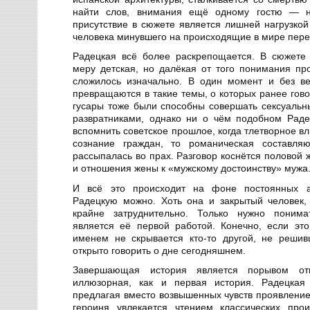
найти слов, внимания ещё одному гостю — н
присутствие в сюжете является лишней нагрузкой
человека минувшего на происходящие в мире пер
Радецкая всё более раскрепощается. В сюжете
меру детская, но далёкая от того понимания про
сложилось изначально. В один момент и без в
превращаются в такие темы, о которых ранее гово
гусары тоже были способны совершать сексуальн
развратниками, однако ни о чём подобном Раде
вспомнить советское прошлое, когда тлетворное в
сознание граждан, то романическая составля
рассыпалась во прах. Разговор коснётся половой 
и отношения жены к «мужскому достоинству» мужа
И всё это происходит на фоне постоянных ав
Радецкую можно. Хоть она и закрытый человек
крайне затруднительно. Только нужно понима
является её первой работой. Конечно, если эт
именем не скрывается кто-то другой, не решив
открыто говорить о дне сегодняшнем.
Завершающая история является порывом от
иллюзорная, как и первая история. Радецкая 
предлагая вместо возвышенных чувств проявление
героиня увлекается чтением классических про