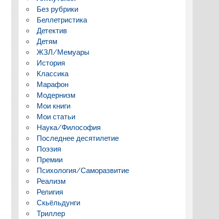
Без рубрики
Беллетристика
Детектив
Детям
ЖЗЛ/Мемуары
История
Классика
Марафон
Модернизм
Мои книги
Мои статьи
Наука/Философия
Последнее десятилетие
Поэзия
Премии
Психология/Саморазвитие
Реализм
Религия
Скьёльдунги
Триллер