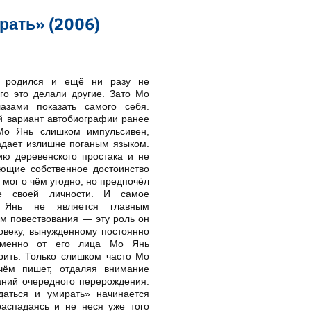
рать» (2006)
 родился и ещё ни разу не
го это делали другие. Зато Мо
азами показать самого себя.
й вариант автобиографии ранее
Мо Янь слишком импульсивен,
адает излишне поганым языком.
ию деревенского простака и не
ающие собственное достоинство
 мог о чём угодно, но предпочёл
ие своей личности. И самое
 Янь не является главным
м повествования — эту роль он
овеку, вынужденному постоянно
 Именно от его лица Мо Янь
рить. Только слишком часто Мо
чём пишет, отдаляя внимание
аний очередного перерождения.
даться и умирать» начинается
распадаясь и не неся уже того