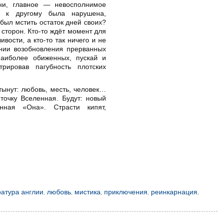
ни, главное — невосполнимое
го к другому была нарушена,
 был мстить остаток дней своих?
 сторон. Кто-то ждёт момент для
вости, а кто-то так ничего и не
нии возобновления прерванных
наиболее обиженных, пускай и
рировав пагубность плотских
тынут: любовь, месть, человек…
точку Вселенная. Будут: новый
нная «Она». Страсти кипят,
ратура англии
,
любовь
,
мистика
,
приключения
,
реинкарнация
,