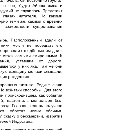
ь печаль. Он постоянно грустил
лся сон, будто Айеша жива и
аздумий не случилось. Предстоит
 глазах читателя. Но какими
рно теми же, какими о древних
 возможности существования
ырь. Расположенный вдали от
тники могли не посещать его
 провести отведённые им дни в
хи стали самыми смиренными. К
ния, уставшие от дороги,
авшегося у них яка. Там же они
такую женщину монахи слышали,
ущих рождениях.
прошлых жизнях. Редкие люди
о всё-таки способны. Для этого
ми происходившем, как события
ой, настоятель монастыря был
назад. Главное, теперь получено
ся, обретая новые обличья,
л сказку о бессмертии, извратив
телей Индостана.
тался создать историю о вечной