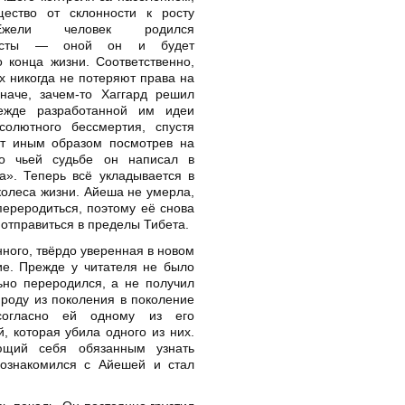
ество от склонности к росту
Ежели человек родился
касты — оной он и будет
 конца жизни. Соответственно,
х никогда не потеряют права на
иначе, зачем-то Хаггард решил
режде разработанной им идеи
солютного бессмертия, спустя
ет иным образом посмотрев на
о чьей судьбе он написал в
а». Теперь всё укладывается в
олеса жизни. Айеша не умерла,
ереродиться, поэтому её снова
 отправиться в пределы Тибета.
ного, твёрдо уверенная в новом
ие. Прежде у читателя не было
ьно переродился, а не получил
о роду из поколения в поколение
согласно ей одному из его
й, которая убила одного из них.
ющий себя обязанным узнать
познакомился с Айешей и стал