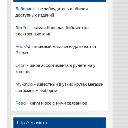
Лабиринт
- не заблудитесь в обилии
доступных изданий
ЛитРес
- самая большая библиотека
электронных книг
Book24
- книжный магазин издательства
Эксмо
Ozon
- шире ассортимента в рунете ни у
кого нет
My-shop
- известный в узких кругах магазин
с огромным выбором
Read
- книги и всё с ними связанное
http://trounin.ru