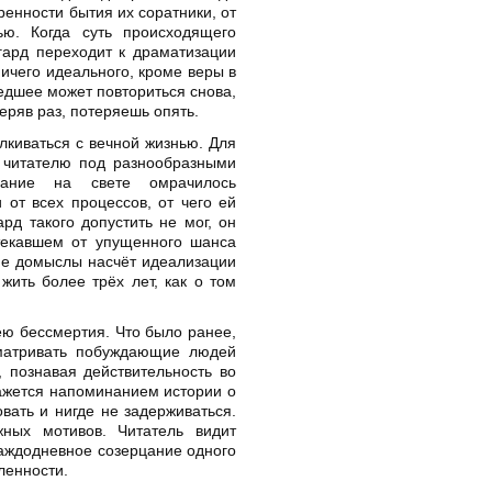
ренности бытия их соратники, от
ю. Когда суть происходящего
гард переходит к драматизации
ничего идеального, кроме веры в
едшее может повториться снова,
еряв раз, потеряешь опять.
лкиваться с вечной жизнью. Для
й читателю под разнообразными
вание на свете омрачилось
от всех процессов, от чего ей
ард такого допустить не мог, он
стекавшем от упущенного шанса
оне домыслы насчёт идеализации
жить более трёх лет, как о том
ею бессмертия. Что было ранее,
сматривать побуждающие людей
 познавая действительность во
ажется напоминанием истории о
ать и нигде не задерживаться.
ных мотивов. Читатель видит
каждодневное созерцание одного
ленности.