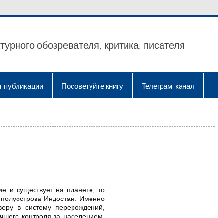
турного обозревателя, критика, писателя
т публикации
Посоветуйте книгу
Телеграм-канал
ие и существует на планете, то
 полуострова Индостан. Именно
веру в систему перерождений,
чшего контроля за населением,