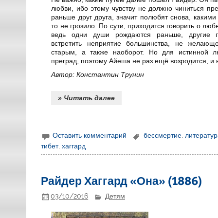
любви, ибо этому чувству не должно чиниться пр
раньше друг друга, значит полюбят снова, каким
то не грозило. По сути, приходится говорить о л
ведь одни души рождаются раньше, другие п
встретить неприятие большинства, не желающ
старым, а также наоборот. Но для истинной л
преград, поэтому Айеша не раз ещё возродится, и 
Автор: Константин Трунин
» Читать далее
Оставить комментарий
бессмертие
,
литератур
тибет
,
хаггард
Райдер Хаггард «Она» (1886)
03/10/2016
Детям