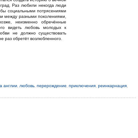
еград. Раз любили некогда люди
и бы социальными потрясениями
юбви между разными поколениями,
озже, неизменно обречённые
его видеть любовь молодых к
юбви не должно существовать
не раз обретёт возлюбленного.
а англии
,
любовь
,
перерождение
,
приключения
,
реинкарнация
,