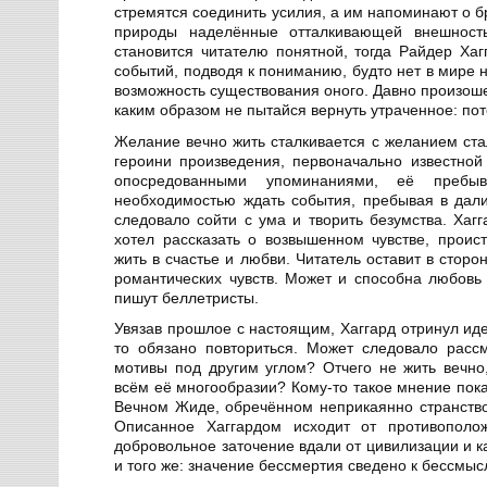
стремятся соединить усилия, а им напоминают о б
природы наделённые отталкивающей внешность
становится читателю понятной, тогда Райдер Хаг
событий, подводя к пониманию, будто нет в мире 
возможность существования оного. Давно произош
каким образом не пытайся вернуть утраченное: пот
Желание вечно жить сталкивается с желанием ста
героини произведения, первоначально известно
опосредованными упоминаниями, её пребы
необходимостью ждать события, пребывая в дали 
следовало сойти с ума и творить безумства. Хагг
хотел рассказать о возвышенном чувстве, прои
жить в счастье и любви. Читатель оставит в стор
романтических чувств. Может и способна любовь 
пишут беллетристы.
Увязав прошлое с настоящим, Хаггард отринул ид
то обязано повториться. Может следовало рас
мотивы под другим углом? Отчего не жить вечно,
всём её многообразии? Кому-то такое мнение пок
Вечном Жиде, обречённом неприкаянно странствов
Описанное Хаггардом исходит от противополож
добровольное заточение вдали от цивилизации и 
и того же: значение бессмертия сведено к бессмыс