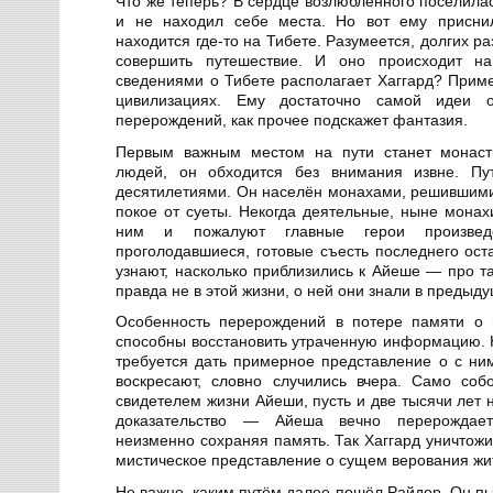
Что же теперь? В сердце возлюбленного поселилас
и не находил себе места. Но вот ему присни
находится где-то на Тибете. Разумеется, долгих р
совершить путешествие. И оно происходит на
сведениями о Тибете располагает Хаггард? Приме
цивилизациях. Ему достаточно самой идеи о
перерождений, как прочее подскажет фантазия.
Первым важным местом на пути станет монаст
людей, он обходится без внимания извне. Пу
десятилетиями. Он населён монахами, решившими
покое от суеты. Некогда деятельные, ныне мона
ним и пожалуют главные герои произведе
проголодавшиеся, готовые съесть последнего ост
узнают, насколько приблизились к Айеше — про 
правда не в этой жизни, о ней они знали в предыд
Особенность перерождений в потере памяти о 
способны восстановить утраченную информацию. Н
требуется дать примерное представление о с ни
воскресают, словно случились вчера. Само соб
свидетелем жизни Айеши, пусть и две тысячи лет 
доказательство — Айеша вечно перерождает
неизменно сохраняя память. Так Хаггард уничтожи
мистическое представление о сущем верования жи
Не важно, каким путём далее пошёл Райдер. Он пы