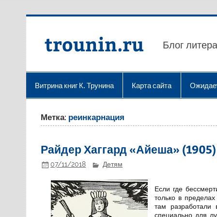
Перейти
к
содержимому
trounin.ru
Блог литера
Витрина книг К. Трунина
Карта сайта
Ожидае
Метка:
реинкарнация
Райдер Хаггард «Айеша» (1905)
07/11/2018
Детям
Если где бессмерт
только в пределах
там разработали 
специально для лу