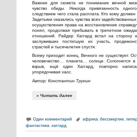
Важнее для сюжета не понимание вечной жиз
чувство обиды. Некогда привязанность одно
следствием чего стала расплата. Кто кому должен
Задетыми оказались чувства всех задействованных
осуществления права на восстановление справедли
понял, продолжая пребывать в трепетном ожида
отношений. Райдер Хаггард встал на сторону 
заслуживших постигшую их участь, продемонст
страстей и тысячелетия спустя.
Всему приходит конец. Вечного не существует. Ос
человечество… планета… солнце. Схлопнется в 
взрыв, ещё один Хаггард, повторно написа
упорядочивая хаос.
Автор: Константин Трунин
» Читать далее
Один комментарий
африка
,
бессмертие
,
лите
фантастика
,
хаггард