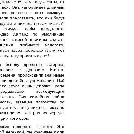
ставляется чем-то ужасным, от
иться. Она напоминает длинный
о завершению хочется сомкнуть
 если представить, что дни будут
другом и никогда не закончатся?
 стимул, дабы продолжать
айдер Хаггард по умолчанию
естве таковой причины считать
ащения любимого человека,
ться через несколько тысяч лет
а пустоту прожитых дней.
за основу древнюю историю,
вование с Древнего Египта.
времена, происходили значимые
 они достойны упоминания. Всё
сле стало лишь цепочкой рода
редававших последующим
аказать. Сия семейная тайна
ности, завещая потомству по
ься тем, что у них всё никак не
оизведения как раз из череды
для того срок.
ских поворотов сюжета. Это
ой легендой, где красивые люди