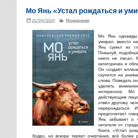
Мо Янь «Устал рождаться и уми
21/09/2015
Модернизм
Мо Янь однажды
умирал, вместо не
Янь сумел их гл
Пожалуй, подобны
никто не писал. 
категоричен и обл
Он создаёт иллюз
скупится на униж
слова. Поведать он
уделить вниман
интересное, Мо
действующим лицо
отвёл другому чел
перерождаться.
предпочитает гово
Янь забывает о 
читателя от страд
Книга «Устал рож
бодро, но вскоре теряет очертания, всё более 