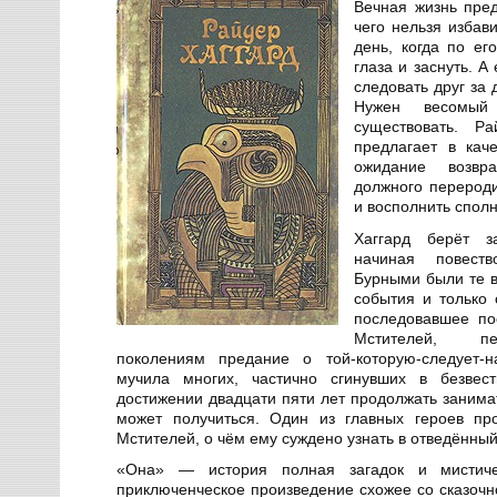
Вечная жизнь пред
чего нельзя избав
день, когда по ег
глаза и заснуть. А
следовать друг за 
Нужен весомый
существовать. Р
предлагает в кач
ожидание возвр
должного перероди
и восполнить сполн
Хаггард берёт 
начиная повест
Бурными были те 
события и только
последовавшее по
Мстителей, пе
поколениям предание о той-которую-следует-н
мучила многих, частично сгинувших в безвест
достижении двадцати пяти лет продолжать занимат
может получиться. Один из главных героев пр
Мстителей, о чём ему суждено узнать в отведённый 
«Она» — история полная загадок и мистиче
приключенческое произведение схожее со сказочн