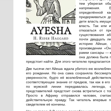
тем уберегая общ
напряжения. 
определённой 
придерживаться до
дети власть имущи
власть. Так или 
отказаться от п
существования аб
почти двадцать л
историю Айеши, 
произведении «Он
рамки сансары — к
она должна была п
предстоит найти. Для этого читателю предлагается
Две тысячи лет Айеша ждала убитого ею возлюблен
его рождении. Но она сама сохраняла бессмерт
уверенности, будто её возлюбленный действител
соответствующее знание от предков, так как в ег
по мужской линии передавалась легенда, 
представителей предстоит снова встретиться с то
Просто в Африку отправился человек, счита
действительную правду. Так читатель впервые 
свидетелем её кончины.