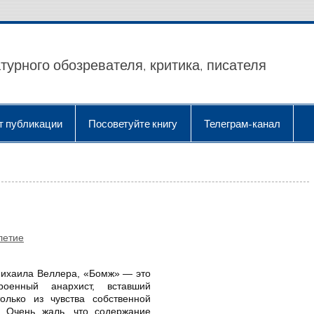
турного обозревателя, критика, писателя
т публикации
Посоветуйте книгу
Телеграм-канал
летие
Михаила Веллера, «Бомж» — это
роенный анархист, вставший
олько из чувства собственной
. Очень жаль, что содержание