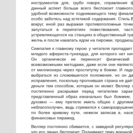
инструментов для, грубо говоря, справления 
данный аспект больше всего беспокоит главног
удобной возможности поднимающего тему фекалий
особо заботясь над эстетикой содержания. Стиль 
вокруг, иной раз выражая противоположные точки
запутаться в перипетиях повествования, ча
устремляющегося на станциях в общественный туа
желчь и после накапать ядом на пирожки, продающ
Симпатия к главному герою у читателя пропадает
младого афериста-тунеядца, для которого нет нич
Он органически не переносит физический 
всевозможными методами, даже если они являютс
от миллионера через проститутку в бомжи. И лад
выбраться из сложившегося положения, но он да
исправления, поскольку прогнившая страна не даё
деньги тем способом, которым он может. Веллер 
постепенно раскрывая перед читателем характ
представленный образ изначально был бомжем, 
духовно — ему претило иметь общее с другими
неблагополучен, ведь стремился к саморазрушени
по более кривому пути, нежели записав в, нас
финансовых пирамид.
Веллер постоянно сбивается, с завидной регулярн
что его лично беспокоит. Поднимает тему военной