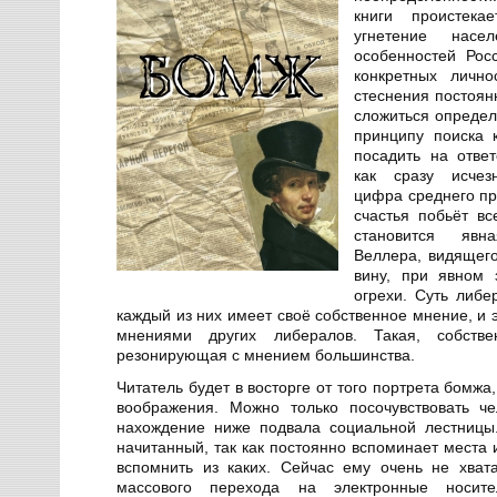
книги проистек
угнетение насе
особенностей Рос
конкретных лично
стеснения постоян
сложиться опреде
принципу поиска 
посадить на отве
как сразу исчез
цифра среднего пр
счастья побьёт в
становится явн
Веллера, видящег
вину, при явном 
огрехи. Суть либе
каждый из них имеет своё собственное мнение, и 
мнениями других либералов. Такая, собстве
резонирующая с мнением большинства.
Читатель будет в восторге от того портрета бомжа
воображения. Можно только посочувствовать че
нахождение ниже подвала социальной лестницы.
начитанный, так как постоянно вспоминает места 
вспомнить из каких. Сейчас ему очень не хватае
массового перехода на электронные носи