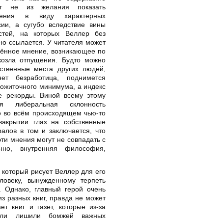
ает не из желания показать
ления в виду характерных
сии, а сугубо вследствие вины
стей, на которых Веллер без
но ссылается. У читателя может
лённое мнение, возникающее по
козла отпущения. Будто можно
тственные места других людей,
нет безработица, поднимется
ожиточного минимума, а индекс
се рекорды. Виной всему этому
ая либеральная склонность
о во всём происходящем чью-то
закрытии глаз на собственные
ралов в том и заключается, что
эти мнения могут не совпадать с
нно, внутренняя философия,
, который рисует Веллер для его
ловеку, вынужденному терпеть
 Однако, главный герой очень
из разных книг, правда не может
т книг и газет, которые из-за
тели лишили бомжей важных