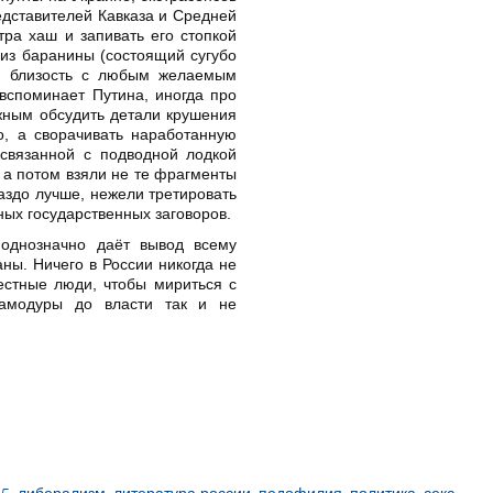
едставителей Кавказа и Средней
тра хаш и запивать его стопкой
из баранины (состоящий сугубо
ую близость с любым желаемым
вспоминает Путина, иногда про
ужным обсудить детали крушения
о, а сворачивать наработанную
 связанной с подводной лодкой
, а потом взяли не те фрагменты
раздо лучше, нежели третировать
ых государственных заговоров.
однозначно даёт вывод всему
аны. Ничего в России никогда не
естные люди, чтобы мириться с
самодуры до власти так и не
15
,
либерализм
,
литература россии
,
педофилия
,
политика
,
секс