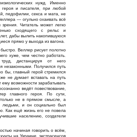
физиологических нужд. Именно
о героя и писателя, при любой
, педофилии, секса и мата, не
Веллера — огульно охаивать всё
 зрения. Читатель может легко
стенько сходящего с рельс и
лет, дабы вылить накопившуюся
иеся прямо у выхода из вагона.
 быстро. Веллер рисует полотно
его хуже, чем честно работать.
труд, дистанцируя от него
я незаконными. Получился путь
но бы, главный герой стремился
же не думает вставать на путь
т ему возможности зарабатывать
осознанно ведёт повествование,
ер главного героя. По сути,
только не в прямом смысле, а
 людьми, и он социально был
ю. Как ещё жизнь его не повела
кучившие населению, создатели
остью начиная говорить о всём,
 хунты на Украине, экстрасенсов