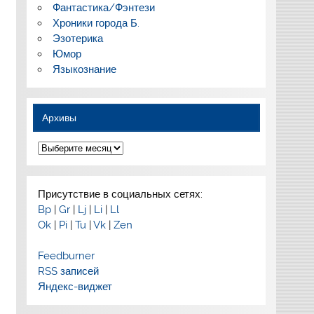
Фантастика/Фэнтези
Хроники города Б.
Эзотерика
Юмор
Языкознание
Архивы
Архивы
Присутствие в социальных сетях:
Bp
|
Gr
|
Lj
|
Li
|
Ll
Ok
|
Pi
|
Tu
|
Vk
|
Zen
Feedburner
RSS записей
Яндекс-виджет