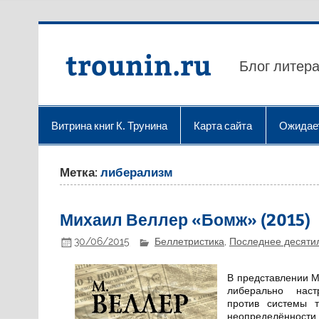
Перейти
к
содержимому
trounin.ru
Блог литера
Витрина книг К. Трунина
Карта сайта
Ожидае
Метка:
либерализм
Михаил Веллер «Бомж» (2015)
30/06/2015
Беллетристика
,
Последнее десяти
В представлении 
либерально наст
против системы т
неопределённости