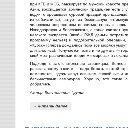
при КГБ и ФСБ, ранжирует по мужской красоте пр
Азии, восхищается армянской традицией есть с у
водки, огорошивает суровой правдой про шашлык 
из собачатины), ратует за безопасную интимн
человеком посредством онанизма, вновь и вновь 
Новодворскую и Березовского, а также считает н
невского экспресса (якобы РЖД деньги потратил
программу нельзя) и подозрительной операции,
«Курск» (сперва дождались пока все моряки умрут
для анализа). Получается, жить и не думать — го
свой мозг различными теориями мировых и локальн
Подходя к заключительным страницам, Веллер 
рассказанному в книге — надо бежать из этой стр
поменяется: здесь живут слишком спокойные и ч
бесчинствами самодуров. Хорошо, что такие 
добрались.
Автор: Константин Трунин
» Читать далее
3 комментария
анархизм
,
веллер
,
издано в 20