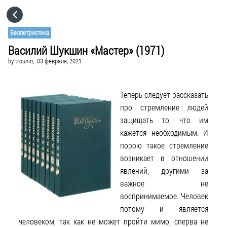
HOME
Беллетристика
Василий Шукшин «Мастер» (1971)
CATEGORIES
by
trounin,
03 февраля, 2021
GO TO
Теперь следует рассказать
про стремление людей
VISIT WEBSITE
защищать то, что им
кажется необходимым. И
порою такое стремление
возникает в отношении
явлений, другими за
важное не
воспринимаемое. Человек
потому и является
человеком, так как не может пройти мимо, сперва не