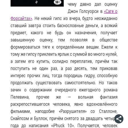
чему давно дал оценку
Джон Голсуорси в
«Саге о
Форсайтах»
. Не некий гипс из вчера, будто неожиданно
ставший завтра стоить баснословные деньги, а всякий
предмет, какого не будь он назначения, получает
завышенную оценку, тем позволяя в обществе
формироваться тяге к определённым вещам. Ежели к
тому же гипсу приклеить ярлык с суммой во много нулей,
а затем его купить, солидно переплатив, причём так
поступить не один раз, а раз десять, тем приковав
интерес прочих лиц, тогда породишь гидру, способную
продолжать существовать самостоятельно. Но таков
зачин о содержании очередного ежегодного романа
Пелевина, прочее же — вольная фантазия
раскрепостившегося человека, явно вдохновлённого
фильмами, наподобие «Разрушителя» со Сталлоне,
Снайпсом и Буллок, причём снятого за двадцать четыре
года до написания «iPhuck 10». Получается, человек