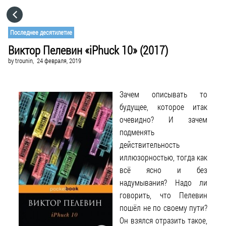
HOME
Последнее десятилетие
Виктор Пелевин «iPhuck 10» (2017)
CATEGORIES
by
trounin,
24 февраля, 2019
GO TO
Зачем описывать то
будущее, которое итак
VISIT WEBSITE
очевидно? И зачем
подменять
действительность
иллюзорностью, тогда как
всё ясно и без
надумывания? Надо ли
говорить, что Пелевин
пошёл не по своему пути?
Он взялся отразить такое,