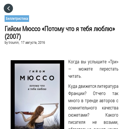
HOME
Беллетристика
Гийом Мюссо «Потому что я тебя люблю»
CATEGORIES
(2007)
by
trounin,
17 августа, 2016
GO TO
Когда вы услышите «Три»
VISIT WEBSITE
— можете перестать
читать.
Куда движется литература
Франции? Отчего так
много в тренде авторов с
сомнительного качества
сюжетами? Какого
писателя не возьми,