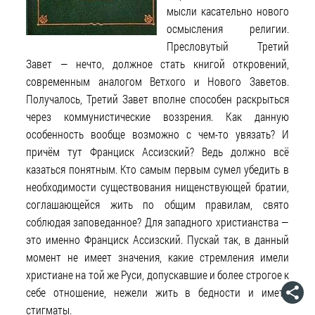
мысли касательно нового
осмысления религии.
Пресловутый Третий
Завет — нечто, должное стать книгой откровений,
современным аналогом Ветхого и Нового Заветов.
Получалось, Третий Завет вполне способен раскрыться
через коммунистические воззрения. Как данную
особенность вообще возможно с чем-то увязать? И
причём тут Франциск Ассизский? Ведь должно всё
казаться понятным. Кто самым первым сумел убедить в
необходимости существования нищенствующей братии,
соглашающейся жить по общим правилам, свято
соблюдая заповеданное? Для западного христианства —
это именно Франциск Ассизский. Пускай так, в данный
момент не имеет значения, какие стремления имели
христиане на той же Руси, допускавшие и более строгое к
себе отношение, нежели жить в бедности и иметь
стигматы.