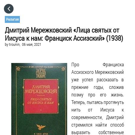
HOME
Религия
Дмитрий Мережковский «Лица святых от
CATEGORIES
Иисуса к нам: Франциск Ассизский» (1938)
by
trounin,
06 мая, 2021
GO TO
Про Франциска
VISIT WEBSITE
Ассизского Мережковский
уже успел рассказать в
прежние годы, сложив
поэму про его жизнь.
Теперь, пытаясь протянуть
нить от Иисуса к
современности, Дмитрий
стремился найти способ
выразить собственные