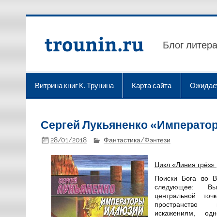
Перейти
к
содержимому
trounin.ru
Блог литера
Витрина книг К. Трунина
Карта сайта
Ожидае
Сергей Лукьяненко «Император
28/01/2018
Фантастика/Фэнтези
Цикл «Линия грёз» 
Поиски Бога во В
следующее: Вы
центральной точ
пространство 
искажениям, од