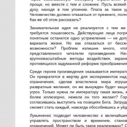
проще, но вместе с тем и сложнее. Пусть всякий
духу, находя в том упоение. Плата за такое у
Человечество должно отказаться от прежнего, пол
Как же об этом рассказать?
Занимательная идея не реализуется с тем же 
требуется пошаговость. Действующие лица погря
понятным останется одно устремление — не доп
варианта жизни. Но как отказаться от бесс
возможности? Проблем излишне много, ч
представленного читателю произведения. На
крупномасштабные методы воздействия, зара
противящихся задуманной реформе преображения 
Среди героев произведения оказывается императо
Он превратится в жертву для экспериментов на
ограничения, сделав властелина мира игруш
развратные желания, он же вынужден будет защи
угроз. Только нужна ли императору такая жизнь,
более иллюзорно, нежели он того желает? Гор
согласившись выступить на позициях Бога. Затруд
сможет стать каждый, навсегда обособившись и уйд
Лукьяненко подводит человечество к величайше
управлять пространством и временем, стано
ограничений. Может ли быть такое реализовано? О