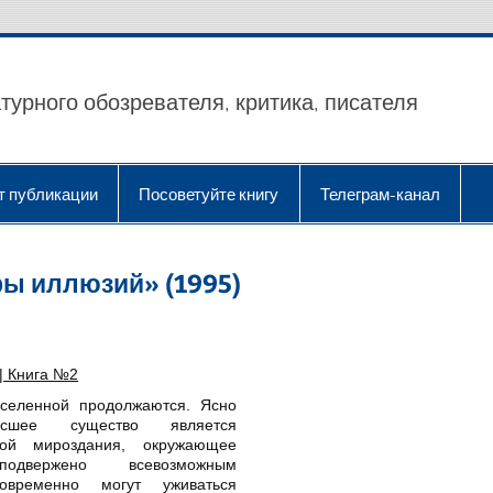
турного обозревателя, критика, писателя
т публикации
Посоветуйте книгу
Телеграм-канал
ы иллюзий» (1995)
| Книга №2
селенной продолжаются. Ясно
сшее существо является
кой мироздания, окружающее
подвержено всевозможным
новременно могут уживаться