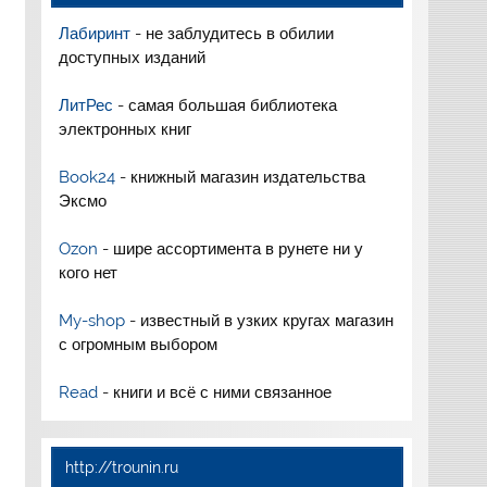
Лабиринт
- не заблудитесь в обилии
доступных изданий
ЛитРес
- самая большая библиотека
электронных книг
Book24
- книжный магазин издательства
Эксмо
Ozon
- шире ассортимента в рунете ни у
кого нет
My-shop
- известный в узких кругах магазин
с огромным выбором
Read
- книги и всё с ними связанное
http://trounin.ru