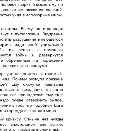
 человек творит близкое ему по
довольствие окажется сносной.
ностью уйдя в иллюзорные миры.
азартом. Всему на страницах
знут в пустословии. Внутренне
устить разрушения имеющегося
мертия ради иной уникальной
тобы их решить с помощью
чнутся войны и развернутся
нее обречённые на поражение
человеческого социума.
р, уже не гонитель, а гонимый.
д ним. Почему рухнули прежние
кой? Ему окажутся навязаны
щаться от исходящих от врагов
 когда всё принадлежит ему ещё
аздо лучше отвергнуть былое,
нение в том, что подобием Бога
я из прежде известного мира.
му кризису. Отныне нет нужды
вясь властелином вне всяких
тветить весьма затруднительно.