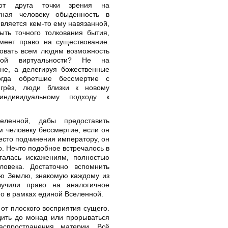
от друга точки зрения на
тная человеку обыденность в
является кем-то ему навязанной,
ыть точного толкования бытия,
меет право на существование.
овать всем людям возможность
ной виртуальности? Не на
не, а делегируя божественные
огда обретшие бессмертие с
грёз, люди близки к новому
ндивидуальному подходу к
еленной, дабы предоставить
 человеку бессмертие, если он
есто подчинения императору, он
о. Нечто подобное встречалось в
галась искажениям, полностью
овека. Достаточно вспомнить
ую Землю, знакомую каждому из
лучили право на аналогичное
но в рамках единой Вселенной.
от плоского восприятия сущего.
дить до монад или прорываться
аспространения материи. Всё