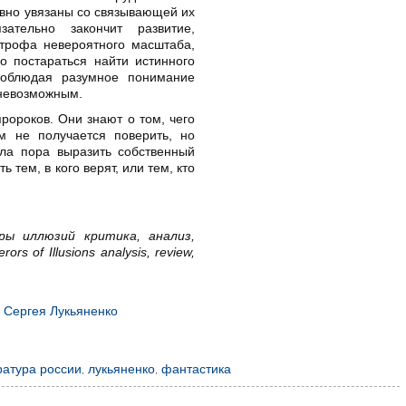
авно увязаны со связывающей их
ательно закончит развитие,
строфа невероятного масштаба,
о постараться найти истинного
Соблюдая разумное понимание
 невозможным.
ороков. Они знают о том, чего
м не получается поверить, но
ла пора выразить собственный
 тем, в кого верят, или тем, кто
ры иллюзий критика, анализ,
s of Illusions analysis, review,
а Сергея Лукьяненко
ратура россии
,
лукьяненко
,
фантастика