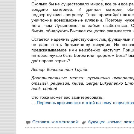
Сколько бы не существовало миров, все они всё р
воедино материей. И данная материя обяз
подвергнувшись регрессу. Тогда произойдёт ката
уничтожив всевозможные иллюзии. Поэтому нужн
Бога, чем Лукьяненко не забыл озаботиться. 
бытия, обнаружить Высшее существо оказывается
Остаётся наделить действующих лиц функциями пр
не дано знать большинству живущих. Их слова
предсказываемое ими неизбежно наступит. Приш
интерес: лучше быть Богом или пророком Бога? Быть
даёт право верить?
Автор: Константин Трунин
Дополнительные метки: лукьяненко императо
отзывы, рецензия, книга, Sergei Lukyanenko Emperor
book, content
Это тоже может вас заинтересовать:
—
Перечень критических статей на тему творчеств
Оставить комментарий
будущее
,
космос
,
лите