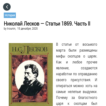
HOME
История
Николай Лесков — Статьи 1869. Часть II
CATEGORIES
by
trounin,
15 декабря, 2025
GO TO
В статье от восьмого
марта были размещены
VISIT WEBSITE
мифы скопцов о царях.
Как и любое прочее
явление, создаются
наработки по оправданию
своего присутствия. И
опираться можно хоть на
самые нелепые выдумки.
Почему за благостного
царя к скопцам был