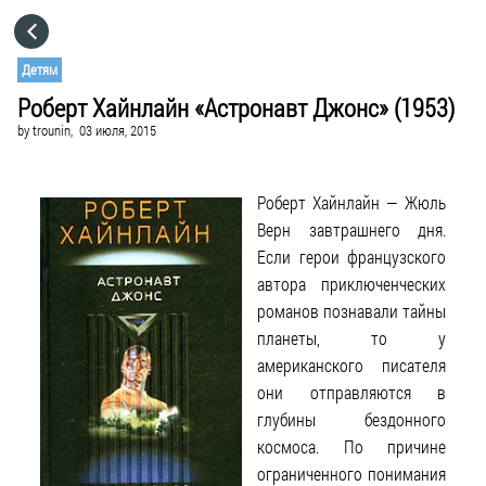
HOME
Детям
Роберт Хайнлайн «Астронавт Джонс» (1953)
CATEGORIES
by
trounin,
03 июля, 2015
GO TO
Роберт Хайнлайн — Жюль
Верн завтрашнего дня.
VISIT WEBSITE
Если герои французского
автора приключенческих
романов познавали тайны
планеты, то у
американского писателя
они отправляются в
глубины бездонного
космоса. По причине
ограниченного понимания