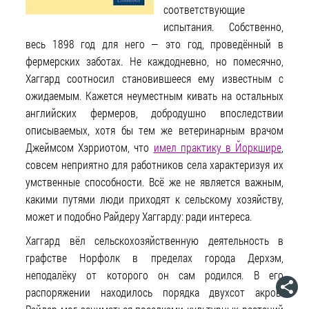
соответствующие
испытания. Собственно,
весь 1898 год для него — это год, проведённый в
фермерских заботах. Не каждодневно, но помесячно,
Хаггард соотносил становившееся ему известным с
ожидаемым. Кажется неуместным кивать на остальных
английских фермеров, добродушно впоследствии
описываемых, хотя бы тем же ветеринарным врачом
Джеймсом Хэрриотом, что
имел практику в Йоркшире
,
совсем неприятно для работников села характеризуя их
умственные способности. Всё же не является важным,
какими путями люди приходят к сельскому хозяйству,
может и подобно Райдеру Хаггарду: ради интереса.
Хаггард вёл сельскохозяйственную деятельность в
графстве Норфолк в пределах города Дерхэм,
неподалёку от которого он сам родился. В его
распоряжении находилось порядка двухсот акров.