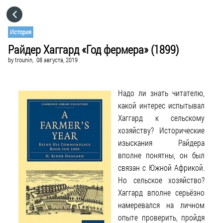
HOME
История
Райдер Хаггард «Год фермера» (1899)
CATEGORIES
by
trounin,
08 августа, 2019
GO TO
Надо ли знать читателю,
какой интерес испытывал
VISIT WEBSITE
Хаггард к сельскому
хозяйству? Исторические
изыскания Райдера
вполне понятны, он был
связан с Южной Африкой.
Но сельское хозяйство?
Хаггард вполне серьёзно
намеревался на личном
опыте проверить, пройдя