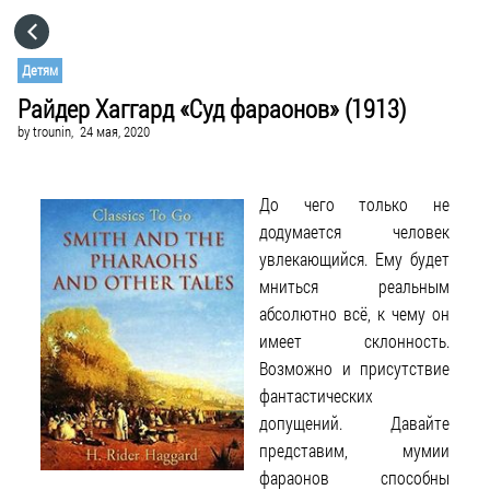
HOME
Детям
Райдер Хаггард «Суд фараонов» (1913)
CATEGORIES
by
trounin,
24 мая, 2020
GO TO
До чего только не
додумается человек
VISIT WEBSITE
увлекающийся. Ему будет
мниться реальным
абсолютно всё, к чему он
имеет склонность.
Возможно и присутствие
фантастических
допущений. Давайте
представим, мумии
фараонов способны