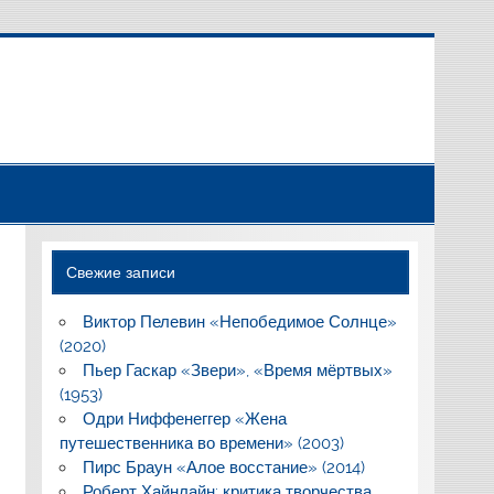
Свежие записи
Виктор Пелевин «Непобедимое Солнце»
(2020)
Пьер Гаскар «Звери», «Время мёртвых»
(1953)
Одри Ниффенеггер «Жена
путешественника во времени» (2003)
Пирс Браун «Алое восстание» (2014)
Роберт Хайнлайн: критика творчества