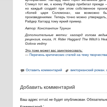
Стимул тот же, к коему Райдер прибегал прежде —
но каждый создаёт при этом собственное произ
«Копей царя Соломона», как возможно б
произведениями. Теперь точно можно утверждать,
Райдер Хаггард тому яркий пример.
Автор: Константин Трунин
Дополнительные метки: хаггард голова ведь
рецензия, книга, H. Rider Haggard The Witch’s Head
Golova vedmy
Это тоже может вас заинтересовать:
—
Перечень критических статей на тему творчеств
Оставить комментарий
викторианский роман
,
Добавить комментарий
Ваш адрес email не будет опубликован.
Обязательн
Комментарий
*