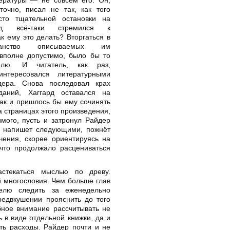
точно, писал не так, как того
сто тщательной остановки на
ард всё-таки стремился к
к ему это делать? Вторгаться в
ранство описываемых им
вполне допустимо, было бы то
телю. И читатель, как раз,
нтересовался литературными
дера. Снова последовал крах
даний, Хаггард оставался на
ак и пришлось бы ему сочинять
а страницах этого произведения,
имого, пусть и затронул Райдер
н напишет следующими, пожнёт
чения, скорее ориентируясь на
что продолжало расцениваться
астекаться мыслью по древу.
й многословия. Чем больше глав
телю следить за еженедельно
едвкушении прояснить до того
бное внимание рассчитывать не
ь в виде отдельной книжки, да и
ть расходы. Райдер почти и не