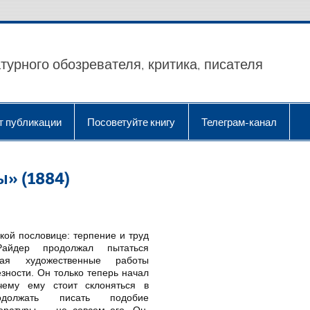
турного обозревателя, критика, писателя
т публикации
Посоветуйте книгу
Телеграм-канал
ы» (1884)
ской пословице: терпение и труд
Райдер продолжал пытаться
авая художественные работы
зности. Он только теперь начал
чему ему стоит склоняться в
родолжать писать подобие
тературы — не совсем его. Он,