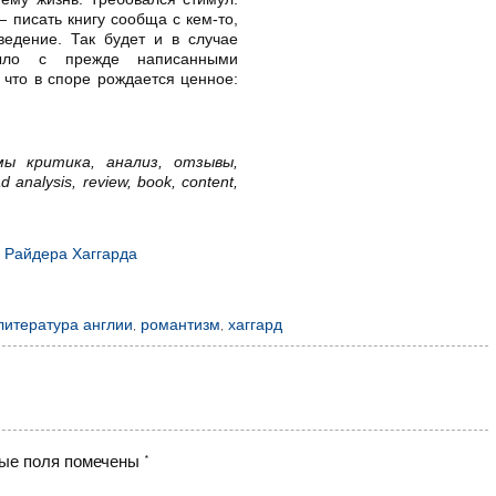
 писать книгу сообща с кем-то,
ведение. Так будет и в случае
ыло с прежде написанными
 что в споре рождается ценное:
мы критика, анализ, отзывы,
 analysis, review, book, content,
а Райдера Хаггарда
литература англии
,
романтизм
,
хаггард
ые поля помечены
*