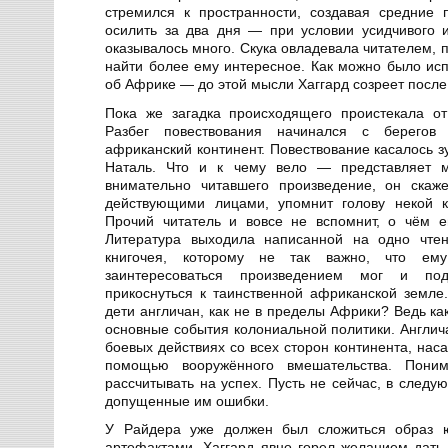
стремился к пространности, создавая средние 
осилить за два дня — при условии усидчивого и
оказывалось много. Скука овладевала читателем,
найти более ему интересное. Как можно было исп
об Африке — до этой мысли Хаггард созреет после
Пока же загадка происходящего проистекала от
Разбег повествования начинался с берегов
африканский континент. Повествование касалось з
Наталь. Что и к чему вело — представляет м
внимательно читавшего произведение, он скаж
действующими лицами, упомнит голову некой ко
Прочий читатель и вовсе не вспомнит, о чём е
Литература выходила написанной на одно чтен
книгочея, которому не так важно, что ем
заинтересоваться произведением мог и подр
прикоснуться к таинственной африканской земле
дети англичан, как не в пределы Африки? Ведь ка
основные события колониальной политики. Англич
боевых действиях со всех сторон континента, нас
помощью вооружённого вмешательства. Поним
рассчитывать на успех. Пусть не сейчас, в след
допущенные им ошибки.
У Райдера уже должен был сложиться образ ю
артефактами. Хаггард явно горел желанием дать 