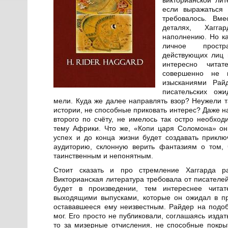
если выражаться 
требовалось. Вме
деталях, Хагг
наполнению. Но ка
личное прост
действующих лиц 
интересно чита
совершенно не и
изысканиями Рай
писательских ожи
мели. Куда же далее направлять взор? Неужели т
истории, не способные приковать интерес? Даже н
второго по счёту, не имелось так остро необход
тему Африки. Что же, «Копи царя Соломона» о
успех и до конца жизни будет создавать приклю
аудиторию, склонную верить фантазиям о том, 
таинственным и непонятным.
Стоит сказать и про стремление Хаггарда р
Викторианская литература требовала от писателе
будет в произведении, тем интереснее чита
выходящими выпусками, которые он ожидал в пр
остававшееся ему неизвестным. Райдер на подо
мог. Его просто не публиковали, соглашаясь издат
то за мизерные отчисления, не способные покры