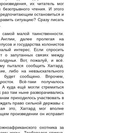
произведения, их читатель мог
 безотрывного чтения. И этого
 предпочитающим остановиться и
равить ситуацию? Сразу писать
.
 самой малой таинственности.
 Англии, далее пролегая на
улусов и государства колонистов
алый интерес. Если спросить
ет о запутанных связях между
лдуньи. Вот, пожалуй, и всё.
му пытался сообщить Хаггард.
ие, либо на невзыскательного
у будет сообщено. Впрочем,
осток. Всё-таки получалось
. А куда ещё могли стремиться
к раз там ныне разворачивались
анам приходилось участвовать в
аждать право сильной державы с
ая это, Хаггард мог вполне
ующем произведении он исправит
жноафриканского охотника за
ему жизнь. Требовался стимул.