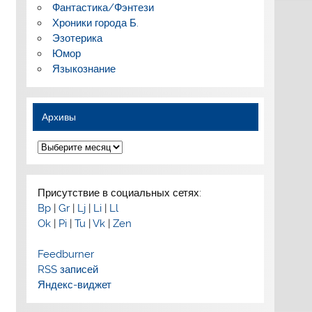
Фантастика/Фэнтези
Хроники города Б.
Эзотерика
Юмор
Языкознание
Архивы
Архивы
Присутствие в социальных сетях:
Bp
|
Gr
|
Lj
|
Li
|
Ll
Ok
|
Pi
|
Tu
|
Vk
|
Zen
Feedburner
RSS записей
Яндекс-виджет