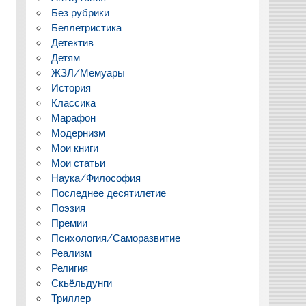
Без рубрики
Беллетристика
Детектив
Детям
ЖЗЛ/Мемуары
История
Классика
Марафон
Модернизм
Мои книги
Мои статьи
Наука/Философия
Последнее десятилетие
Поэзия
Премии
Психология/Саморазвитие
Реализм
Религия
Скьёльдунги
Триллер