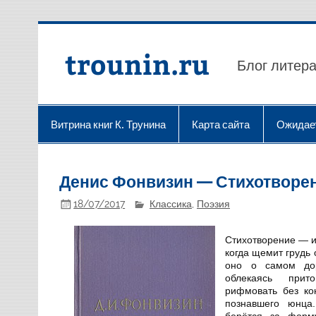
Перейти
к
содержимому
trounin.ru
Блог литера
Витрина книг К. Трунина
Карта сайта
Ожидае
Денис Фонвизин — Стихотворени
18/07/2017
Классика
,
Поэзия
Стихотворение — и
когда щемит грудь 
оно о самом дор
облекаясь при
рифмовать без ко
познавшего юнца
берётся за форм