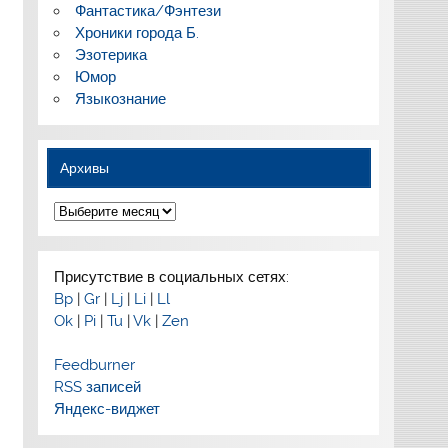
Фантастика/Фэнтези
Хроники города Б.
Эзотерика
Юмор
Языкознание
Архивы
Архивы
Присутствие в социальных сетях:
Bp
|
Gr
|
Lj
|
Li
|
Ll
Ok
|
Pi
|
Tu
|
Vk
|
Zen
Feedburner
RSS записей
Яндекс-виджет