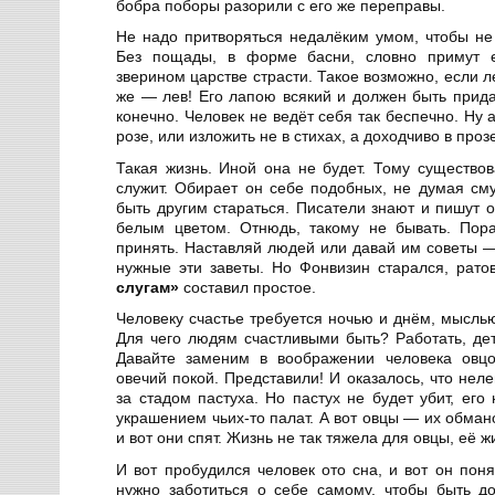
бобра поборы разорили с его же переправы.
Не надо притворяться недалёким умом, чтобы не 
Без пощады, в форме басни, словно примут е
зверином царстве страсти. Такое возможно, если 
же — лев! Его лапою всякий и должен быть прида
конечно. Человек не ведёт себя так беспечно. Ну а
розе, или изложить не в стихах, а доходчиво в проз
Такая жизнь. Иной она не будет. Тому существов
служит. Обирает он себе подобных, не думая см
быть другим стараться. Писатели знают и пишут о
белым цветом. Отнюдь, такому не бывать. Пор
принять. Наставляй людей или давай им советы —
нужные эти заветы. Но Фонвизин старался, рато
слугам»
составил простое.
Человеку счастье требуется ночью и днём, мысль
Для чего людям счастливыми быть? Работать, дет
Давайте заменим в воображении человека овцо
овечий покой. Представили! И оказалось, что не
за стадом пастуха. Но пастух не будет убит, его
украшением чьих-то палат. А вот овцы — их обмано
и вот они спят. Жизнь не так тяжела для овцы, её 
И вот пробудился человек ото сна, и вот он пон
нужно заботиться о себе самому, чтобы быть д