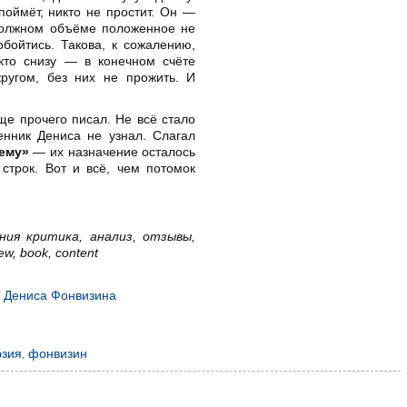
поймёт, никто не простит. Он —
должном объёме положенное не
бойтись. Такова, к сожалению,
кто снизу — в конечном счёте
кругом, без них не прожить. И
е прочего писал. Не всё стало
нник Дениса не узнал. Слагал
ему»
— их назначение осталось
строк. Вот и всё, чем потомок
ия критика, анализ, отзывы,
ew, book, content
а Дениса Фонвизина
эзия
,
фонвизин