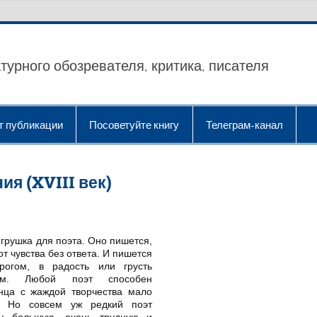
турного обозревателя, критика, писателя
т публикации
Посоветуйте книгу
Телеграм-канал
я (XVIII век)
грушка для поэта. Оно пишется,
от чувства без ответа. И пишется
огом, в радость или грусть
том. Любой поэт способен
нца с жаждой творчества мало
. Но совсем уж редкий поэт
у большую, очень трудную и