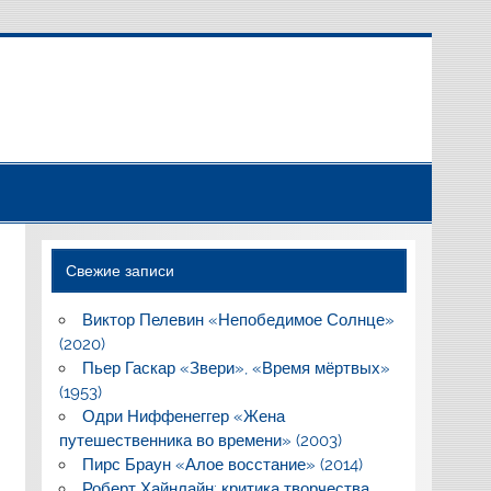
Свежие записи
Виктор Пелевин «Непобедимое Солнце»
(2020)
Пьер Гаскар «Звери», «Время мёртвых»
(1953)
Одри Ниффенеггер «Жена
путешественника во времени» (2003)
Пирс Браун «Алое восстание» (2014)
Роберт Хайнлайн: критика творчества