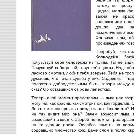
потому не просту
щадил, малую фор
важна не крас
содержанием напол
дошло, два за
незаконченных все
Фонвизин нам, об
произведениях гов
Попробуй, чита
Кознодей»
. Закр
почувствуй себя человеком из толпы. Ты не види
Почувствуй себя розой, вкруг тебя цветы. Над тобо
ласково смотрит, любит тебя всерьёз. Тебя не трог
думаешь, что такая судьба у них. Садовник — ца
положено добродетельным быть, говоря между 
сказ? Об оставшихся от розы лепестках.
Теперь иной момент представим — льва над звер
могучий, как красив, как смотрит он, как горделив.
Лев не мог совершать прежде злого. Так ли это? 
не так видит мир она? Зачем возносит льва в
возросший на костях. Зверей не помнит, растерзан
на то деяние прока. Ослабла память на вель
содравших множество кож. Даже слон в полях скр