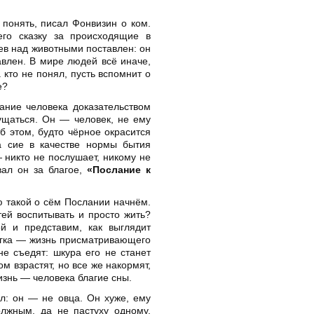
понять, писал Фонвизин о ком.
го сказку за происходящие в
лев над животными поставлен: он
влен. В мире людей всё иначе,
 кто не понял, пусть вспомнит о
е?
ание человека доказательством
ущаться. Он — человек, не ему
б этом, будто чёрное окрасится
а сие в качестве нормы бытия
 никто не послушает, никому не
вал он за благое,
«Послание к
ю такой о сём Послании начнём.
ей воспитывать и просто жить?
й и представим, как выглядит
легка — жизнь присматривающего
 не съедят: шкура его не станет
м взрастят, но все же накормят,
жизнь — человека благие сны.
ял: он — не овца. Он хуже, ему
олжным, да не пастуху одному.