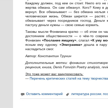
Каждому должен, под кем он стоит. Никто его не 
жертва обмана. Он сам обманул. Кого? Кому в 
вернул. Все обманывают — без обмана нельзя о
человеческая жизнь. Обман ширится — растёт, 
обманывает через посредников господ. Деньги 
пастуху деньги нужны — свою семью кормить.
Таковы мысли Фонвизина кратко — об этом он чащ
достоянием общественности — о чём-то совреме
Фонвизин
«Послание ямщику»
, слагал
«К уму мо
ясным ему одному.
«Эпиграмма»
дошла в пару 
насладиться смог.
Автор: Константин Трунин
Дополнительные метки: фонвизин стихотворен
рецензия, книга, Denis Fonvizin Poetry analysis, revi
Это тоже может вас заинтересовать:
—
Перечень критических статей на тему творчеств
Оставить комментарий
литература россии
,
по