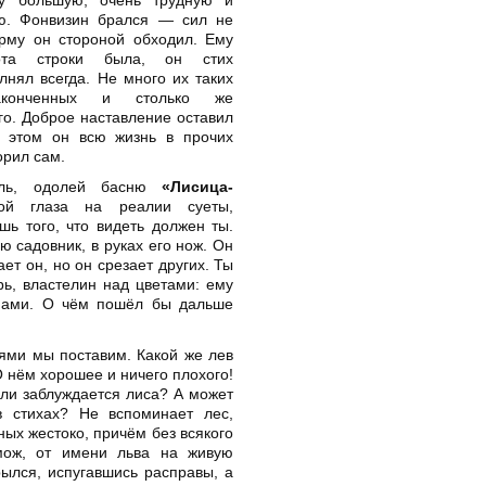
ю. Фонвизин брался — сил не
му он стороной обходил. Ему
ота строки была, он стих
нял всегда. Не много их таких
конченных и столько же
го. Доброе наставление оставил
 этом он всю жизнь в прочих
орил сам.
тель, одолей басню
«Лисица-
ой глаза на реалии суеты,
шь того, что видеть должен ты.
ю садовник, в руках его нож. Он
ает он, но он срезает других. Ты
рь, властелин над цветами: ему
нами. О чём пошёл бы дальше
ями мы поставим. Какой же лев
 О нём хорошее и ничего плохого!
Или заблуждается лиса? А может
 стихах? Не вспоминает лес,
ных жестоко, причём без всякого
мож, от имени льва на живую
ылся, испугавшись расправы, а