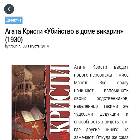
HOME
Детектив
Агата Кристи «Убийство в доме викария»
CATEGORIES
(1930)
by
trounin,
30 августа, 2014
GO TO
Агата Кристи вводит
VISIT WEBSITE
нового персонажа — мисс
Марпл. Все сразу
начинают вспоминать
своих родственников,
наделённых такими же
чудесами дедукции и
способностью видеть там,
где другие ничего не
замечают. Откуда же сама