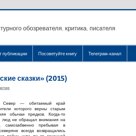
турного обозревателя, критика, писателя
т публикации
Посоветуйте книгу
Телеграм-канал
кие сказки» (2015)
летие
й Север — обитаемый край
ители которого верны старым
няя обычаи предков. Когда-то
 люд не обращал внимания на
, самозабвенно пребывая в
 северяне всегда возвращались
на войну, шли ли за огненной