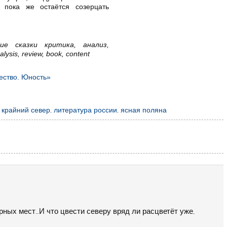
пока же остаётся созерцать
ие сказки критика, анализ,
ysis, review, book, content
ество. Юность»
,
крайний север
,
литература россии
,
ясная поляна
ных мест…И что цвести северу вряд ли расцветёт уже,