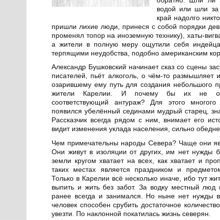
водой или шли за
край надолго никт
пришли лихие люди, принеся с собой порядки дев
променял топор на иноземную технику), хаты-вигв
а жители в полную меру ощутили себя индейца
терпящими неудобства, подобно американским ко
Александр Бушковский начинает сказ со сцены зас
писателей, пьёт алкоголь, о чём-то размышляет 
озарившему ему путь для создания небольшого пр
жители Карелии. И почему бы их не окр
соответствующий антураж? Для этого многого
появился убелённый сединами мудрый старец, зн
Рассказчик всегда рядом с ним, внимает его ис
видит изменения уклада населения, сильно обедне
Чем примечательны народы Севера? Чаще они я
Они живут в изоляции от других, им нет нужды б
земли кругом хватает на всех, как хватает и про
таких местах является праздником и предмето
Только в Карелии всё несколько иначе, ибо тут ж
выпить и жить без забот. За водку местный люд 
ранее всегда и занимался. Но ныне нет нужды в
человек способен срубить достаточное количеств
увезти. По наклонной покатилась жизнь северян.