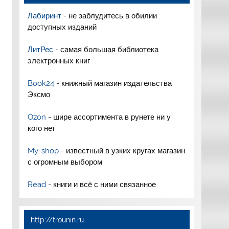
Лабиринт
- не заблудитесь в обилии
доступных изданий
ЛитРес
- самая большая библиотека
электронных книг
Book24
- книжный магазин издательства
Эксмо
Ozon
- шире ассортимента в рунете ни у
кого нет
My-shop
- известный в узких кругах магазин
с огромным выбором
Read
- книги и всё с ними связанное
http://trounin.ru