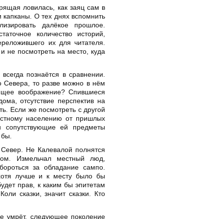
рящая ловилась, как заяц сам в
и капканы. О тех днях вспомнить
изировать далёкое прошлое.
аточное количество историй,
ереложившего их для читателя.
и не посмотреть на место, куда
всегда познаётся в сравнении.
о Севера, то разве можно в нём
яющее воображение? Спившиеся
ома, отсутствие перспектив на
ть. Если же посмотреть с другой
местному населению от пришлых
и сопутствующие ей предметы
 бы.
 Север. Не Калевалой полнятся
ом. Измельчал местный люд,
бороться за обладание сампо.
хотя лучше и к месту было бы
будет прав, к каким бы эпитетам
оли сказки, значит сказки. Кто
ое умрёт, следующее поколение