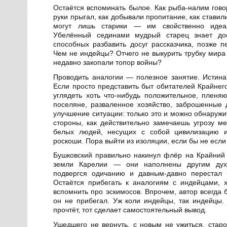
Остаётся вспоминать былое. Как рыба-налим гово
руки прыгал, как добывали пропитание, как ставил
могут лишь старики — им свойственно идеал
Убелённый сединами мудрый старец знает дост
способных разбавить досуг рассказчика, позже п
Чем не индейцы? Отчего не выкурить трубку мира 
недавно закопали топор войны?
Проводить аналогии — полезное занятие. Истина 
Если просто представить быт обитателей Крайнег
углядеть хоть что-нибудь положительное, плен
поселяне, разваленное хозяйство, заброшенные д
улучшение ситуации: только это и можно обнаружи
стороны, как действительно замечаешь угрозу 
белых людей, несущих с собой цивилизацию 
роскоши. Пора выйти из изоляции, если бы не если
Бушковский правильно накинул флёр на Крайний
земли Карелии — они наполнены другим дух
подвергся одичанию и давным-давно перестал 
Остаётся прибегать к аналогиям с индейцами, 
вспомнить про эскимосов. Впрочем, автор всегда 
он не прибегал. Уж коли индейцы, так индейцы. К
прочтёт, тот сделает самостоятельный вывод.
Ушедшего не вернуть, с новым не ужиться, стар