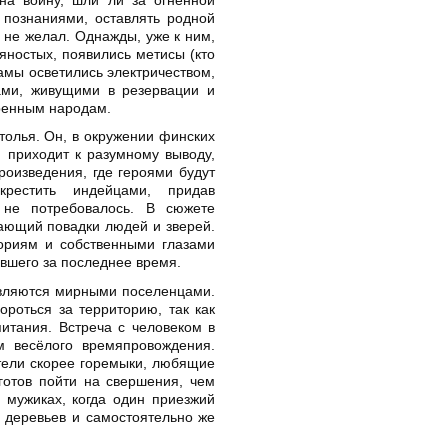
 познаниями, оставлять родной
о не желал. Однажды, уже к ним,
яностых, появились метисы (кто
амы осветились электричеством,
ми, живущими в резервации и
ренным народам.
толья. Он, в окружении финских
и приходит к разумному выводу,
оизведения, где героями будут
естить индейцами, придав
 не потребовалось. В сюжете
ающий повадки людей и зверей.
ториям и собственными глазами
вшего за последнее время.
вляются мирными поселенцами.
ороться за территорию, так как
питания. Встреча с человеком в
м весёлого времяпровождения.
ители скорее горемыки, любящие
готов пойти на свершения, чем
 мужиках, когда один приезжий
о деревьев и самостоятельно же