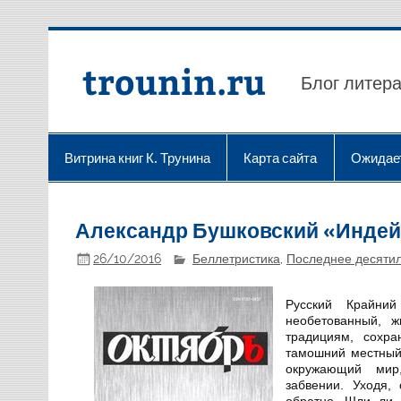
Перейти
к
содержимому
trounin.ru
Блог литера
Витрина книг К. Трунина
Карта сайта
Ожидае
Александр Бушковский «Индейс
26/10/2016
Беллетристика
,
Последнее десяти
Русский Крайни
необетованный, ж
традициям, сохра
тамошний местный
окружающий мир
забвении. Уходя,
обратно. Шли ли 