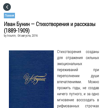
HOME
Поэзия
Иван Бунин — Стихотворения и рассказы
CATEGORIES
(1889-1909)
by
trounin,
04 августа, 2016
GO TO
Стихотворения созданы
VISIT WEBSITE
для отражения сильных
эмоциональных
переживаний при
переполнении души
впечатлениями. Можно
прожить годы, не создав
ничего путного, и за одно
мгновение воссоздать в
рифмованных строчках