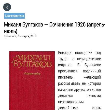
HOME
Беллетристика
Михаил Булгаков — Сочинения 1926 (апрель-
CATEGORIES
июль)
by
trounin,
05 марта, 2018
GO TO
Впереди последний год
VISIT WEBSITE
труда на периодические
издания. В Булгакове
просыпался подлинный
писатель, желающий
рассказывать не истории
из жизни других, он хотел
делиться личными
переживаниями,
достойными стать