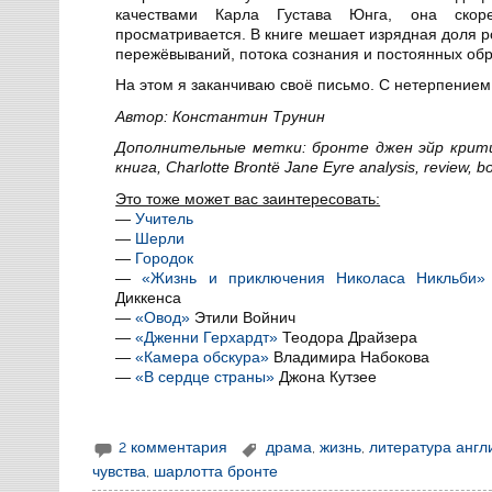
качествами Карла Густава Юнга, она ско
просматривается. В книге мешает изрядная доля 
пережёвываний, потока сознания и постоянных обр
На этом я заканчиваю своё письмо. С нетерпением 
Автор: Константин Трунин
Дополнительные метки: бронте джен эйр критик
книга, Charlotte Brontë Jane Eyre analysis, review, b
Это тоже может вас заинтересовать:
—
Учитель
—
Шерли
—
Городок
—
«Жизнь и приключения Николаса Никльби»
Диккенса
—
«Овод»
Этили Войнич
—
«Дженни Герхардт»
Теодора Драйзера
—
«Камера обскура»
Владимира Набокова
—
«В сердце страны»
Джона Кутзее
2 комментария
драма
,
жизнь
,
литература англ
чувства
,
шарлотта бронте