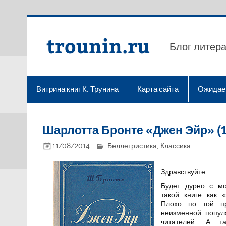
Перейти
к
содержимому
trounin.ru
Блог литера
Витрина книг К. Трунина
Карта сайта
Ожидае
Шарлотта Бронте «Джен Эйр» (1
11/08/2014
Беллетристика
,
Классика
Здравствуйте.
Будет дурно с мо
такой книге как 
Плохо по той пр
неизменной попул
читателей. А т