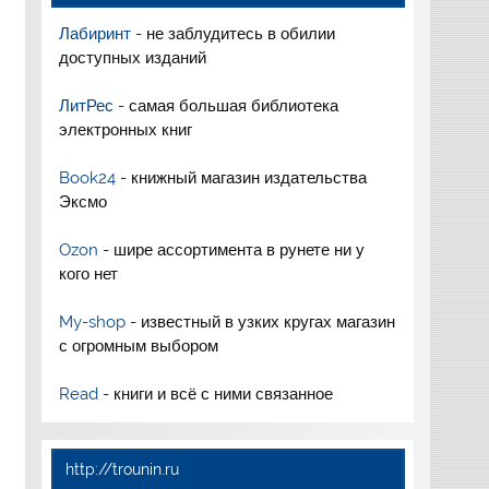
Лабиринт
- не заблудитесь в обилии
доступных изданий
ЛитРес
- самая большая библиотека
электронных книг
Book24
- книжный магазин издательства
Эксмо
Ozon
- шире ассортимента в рунете ни у
кого нет
My-shop
- известный в узких кругах магазин
с огромным выбором
Read
- книги и всё с ними связанное
http://trounin.ru