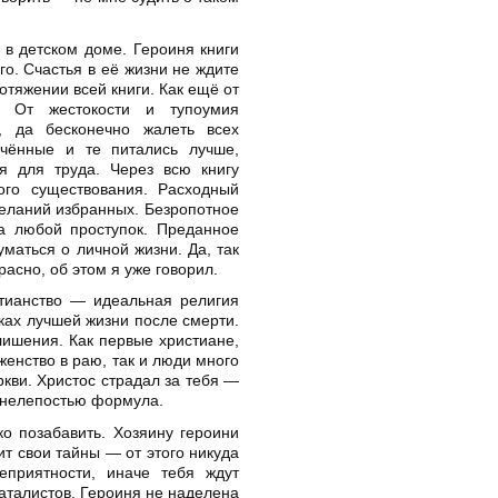
 в детском доме. Героиня книги
о. Счастья в её жизни не ждите
ротяжении всей книги. Как ещё от
. От жестокости и тупоумия
, да бесконечно жалеть всех
ючённые и те питались лучше,
я для труда. Через всю книгу
ого существования. Расходный
желаний избранных. Безропотное
за любой проступок. Преданное
маться о личной жизни. Да, так
красно, об этом я уже говорил.
стианство — идеальная религия
ках лучшей жизни после смерти.
лишения. Как первые христиане,
енство в раю, так и люди много
кви. Христос страдал за тебя —
 нелепостью формула.
о позабавить. Хозяину героини
ит свои тайны — от этого никуда
приятности, иначе тебя ждут
аталистов. Героиня не наделена