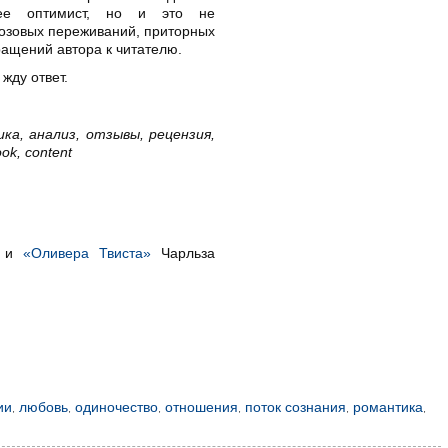
рее оптимист, но и это не
розовых переживаний, приторных
ащений автора к читателю.
жду ответ.
а, анализ, отзывы, рецензия,
ook, content
и
«Оливера Твиста»
Чарльза
ии
,
любовь
,
одиночество
,
отношения
,
поток сознания
,
романтика
,