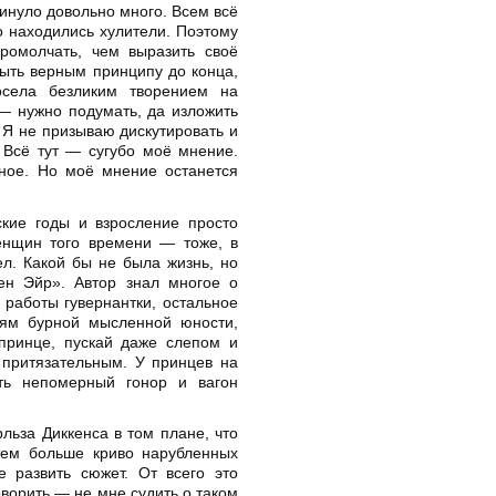
минуло довольно много. Всем всё
о находились хулители. Поэтому
ромолчать, чем выразить своё
ыть верным принципу до конца,
осела безликим творением на
— нужно подумать, да изложить
. Я не призываю дискутировать и
. Всё тут — сугубо моё мнение.
ное. Но моё мнение останется
ские годы и взросление просто
енщин того времени — тоже, в
л. Какой бы не была жизнь, но
ен Эйр». Автор знал многое о
 работы гувернантки, остальное
ям бурной мысленной юности,
принце, пускай даже слепом и
 притязательным. У принцев на
ть непомерный гонор и вагон
ьза Диккенса в том плане, что
тем больше криво нарубленных
е развить сюжет. От всего это
оворить — не мне судить о таком