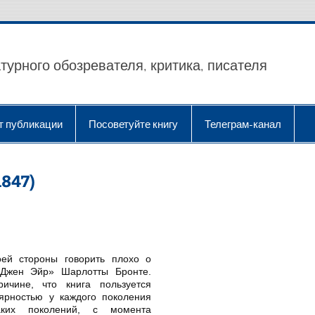
турного обозревателя, критика, писателя
т публикации
Посоветуйте книгу
Телеграм-канал
847)
ей стороны говорить плохо о
«Джен Эйр» Шарлотты Бронте.
ичине, что книга пользуется
ярностью у каждого поколения
аких поколений, с момента