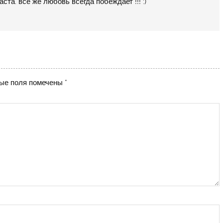
та. всё же любовь всегда побеждает !!! :)
ые поля помечены
*