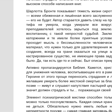
высоком способе написания книг.
Шарлотта Бронте показывает тяжесть жизни сирот
— всеми обиженная и лишённая всего заслуженног
— его не будет. Автор старается давить слезу на п
тифа не умерла, когда умирали все вокруг
преподавателей хотелось зарыться под землю
воспитанниц с такой непростой судьбой. Закл
каторжники и те имели более приятные услови
проходит мысль о бессмысленности человеческ
материал, что нужен только для удовлетворения 
создание, всегда на грани оказаться на улице 
кастрированное существо, не имеющее права заду
было. Да, так есть где-то и сейчас. Быт описан пре
Активно пропагандируется Библия. Кажется, хри
для унижения человека, воспитывающее его в рам
Героине от этого проще переносить страдания и 
желавшие умереть более жестокой смертью за блаж
позже — живут и слушают напутствия пастырей цер
значит должен страдать и ты… поражающая своей
Элемент психиатрической мистики способен тольк
можно только посочувствовать. Каждая семья хран
не деться. Обязательно нужно иметь любые не
неприятности похуже — самая главная заповедь ф