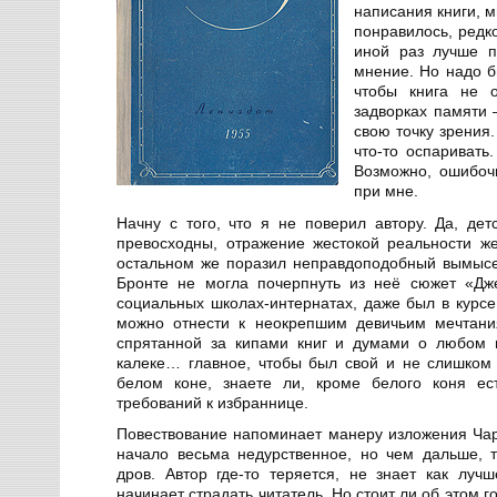
написания книги, 
понравилось, редк
иной раз лучше п
мнение. Но надо б
чтобы книга не 
задворках памяти 
свою точку зрения
что-то оспаривать
Возможно, ошибоч
при мне.
Начну с того, что я не поверил автору. Да, дет
превосходны, отражение жестокой реальности ж
остальном же поразил неправдоподобный вымысе
Бронте не могла почерпнуть из неё сюжет «Дж
социальных школах-интернатах, даже был в курсе
можно отнести к неокрепшим девичьим мечтани
спрятанной за кипами книг и думами о любом 
калеке… главное, чтобы был свой и не слишком
белом коне, знаете ли, кроме белого коня ес
требований к избраннице.
Повествование напоминает манеру изложения Чарл
начало весьма недурственное, но чем дальше, 
дров. Автор где-то теряется, не знает как лучш
начинает страдать читатель. Но стоит ли об этом г