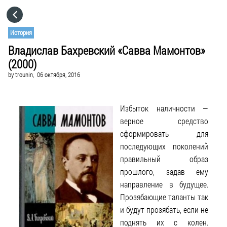
HOME
История
Владислав Бахревский «Савва Мамонтов»
CATEGORIES
(2000)
by
trounin,
06 октября, 2016
GO TO
Избыток наличности —
VISIT WEBSITE
верное средство
сформировать для
последующих поколений
правильный образ
прошлого, задав ему
направление в будущее.
Прозябающие таланты так
и будут прозябать, если не
поднять их с колен.