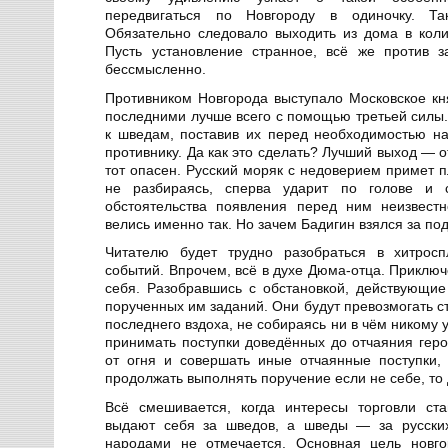
передвигаться по Новгороду в одиночку. Та
Обязательно следовало выходить из дома в коли
Пусть установление странное, всё же против з
бессмысленно.
Противником Новгорода выступало Московское кня
последними лучше всего с помощью третьей силы
к шведам, поставив их перед необходимостью н
противнику. Да как это сделать? Лучший выход — 
тот опасен. Русский моряк с недоверием примет пл
не разбираясь, сперва ударит по голове и 
обстоятельства появления перед ним неизвестн
велись именно так. Но зачем Бадигин взялся за п
Читателю будет трудно разобраться в хитросп
событий. Впрочем, всё в духе Дюма-отца. Приключ
себя. Разобравшись с обстановкой, действующи
порученных им заданий. Они будут превозмогать ст
последнего вздоха, не собираясь ни в чём никому 
принимать поступки доведённых до отчаяния геро
от огня и совершать иные отчаянные поступки,
продолжать выполнять поручение если не себе, то 
Всё смешивается, когда интересы торговли ста
выдают себя за шведов, а шведы — за русских
народами не отмечается. Основная цель новг