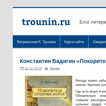
Перейти
к
содержимому
trounin.ru
Блог литера
Витрина книг К. Трунина
Карта сайта
Ожидае
Константин Бадигин «Покорите
22/11/2018
Детям
Иногда нужно забы
землю. Крепкие узл
Где есть моря и ре
Обязательно лом
ставшие расходн
сильных людей. 