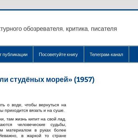
турного обозревателя, критика, писателя
т публикации
Посоветуйте книгу
Телеграм-канал
ли студёных морей» (1957)
ть о воде, чтобы вернуться на
ы приходится вязать и на суше.
ки, там жизнь кипит на свой лад.
аются человеческие судьбы,
ым материалом в руках более
Неважно, в жаркой то стране