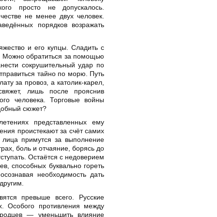
кого просто не допускалось.
честве не менее двух человек.
аведённых порядков возражать
жество и его купцы. Сладить с
. Можно обратиться за помощью
анести сокрушительный удар по
отправиться тайно по морю. Путь
ату за провоз, а католик-карел,
свяжет, лишь после прояснив
ого человека. Торговые войны
одобный сюжет?
летениях представленных ему
ения проистекают за счёт самих
е лица примутся за выполнение
рах, боль и отчаяние, борясь до
уступать. Остаётся с недоверием
ев, способных буквально гореть
 осознавая необходимость дать
другим.
вятся превыше всего. Русские
. Особого противления между
ородцев — уменьшить влияние