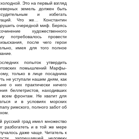
 холодной. Это на первый взгляд
северных земель должен быть
ссудительным и избегать
туаций. Что же… Константин
зрушить очередной миф. Берясь
инение художественного
ему потребовалось провести
изыскания, после чего герои
ельно, имея для того полное
вание.
следних попыток утвердить
нтовских помышлений Марфы-
ому, только в лице посадника
уть не уступали нашим дням, как
не о них практически ничего
ения беллетристов, находивших
 всем фронтам. Не хватит для
аться и в условиях морских
 папу римского, полного забот об
хом.
й русский град имел множество
г разбогатеть и в той же мере
лучалось даже чаще. Читатель к
ости, запрещавшей человеку