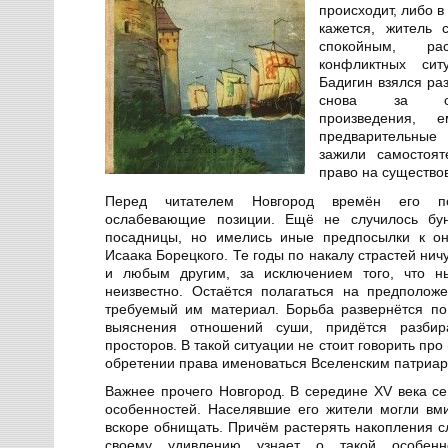
происходит, либо в
кажется, житель 
спокойным, ра
конфликтных си
Бадигин взялся ра
снова за соч
произведения, 
предварительные 
зажили самостоят
право на существо
Перед читателем Новгород времён его по
ослабевающие позиции. Ещё не случилось бу
посадницы, но имелись иные предпосылки к он
Исаака Борецкого. Те годы по накалу страстей нич
и любым другим, за исключением того, что ны
неизвестно. Остаётся полагаться на предполож
требуемый им материал. Борьба развернётся по
выяснения отношений суши, придётся разбир
просторов. В такой ситуации не стоит говорить про
обретении права именоваться Вселенским патриар
Важнее прочего Новгород. В середине XV века се
особенностей. Населявшие его жители могли вми
вскоре обнищать. Причём растерять накопления с
своему удивлению узнает о такой особенн