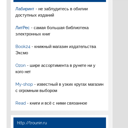
Лабиринт
- не заблудитесь в обилии
доступных изданий
ЛитРес
- самая большая библиотека
электронных книг
Book24
- книжный магазин издательства
Эксмо
Ozon
- шире ассортимента в рунете ни у
кого нет
My-shop
- известный в узких кругах магазин
с огромным выбором
Read
- книги и всё с ними связанное
http://trounin.ru