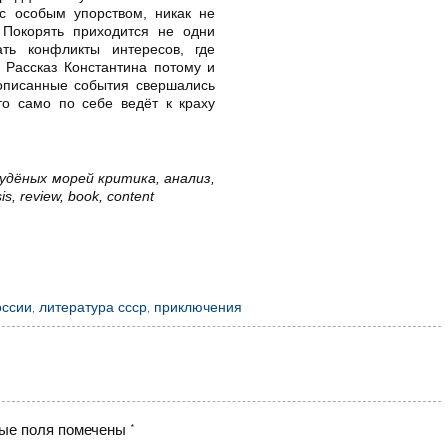
 с особым упорством, никак не
 Покорять приходится не одни
ть конфликты интересов, где
. Рассказ Константина потому и
 описанные события свершались
о само по себе ведёт к краху
дёных морей критика, анализ,
s, review, book, content
оссии
,
литература ссср
,
приключения
ые поля помечены
*